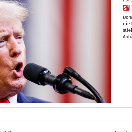
Polit
Dona
die
stie
Anhä