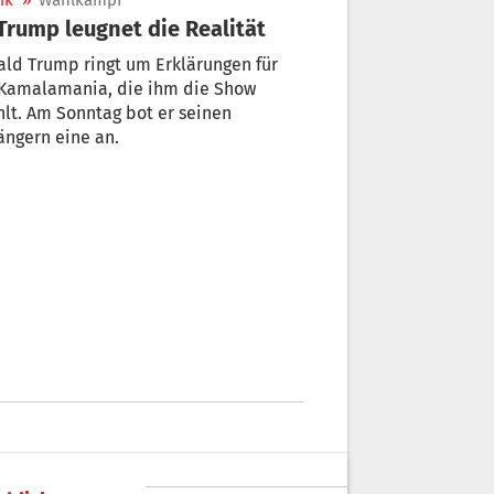
ik
»
Wahlkampf
 Trump leugnet die Realität
ld Trump ringt um Erklärungen für
 Kamalamania, die ihm die Show
hlt. Am Sonntag bot er seinen
ngern eine an.