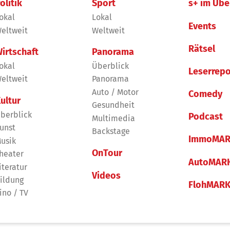
olitik
Sport
s+ im Übe
okal
Lokal
Events
eltweit
Weltweit
Rätsel
irtschaft
Panorama
okal
Überblick
Leserrepo
eltweit
Panorama
Auto / Motor
Comedy
ultur
Gesundheit
berblick
Podcast
Multimedia
unst
Backstage
ImmoMAR
usik
OnTour
heater
AutoMAR
iteratur
Videos
ildung
FlohMAR
ino / TV