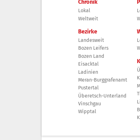
Chronik
P
Lokal
L
Weltweit
W
Bezirke
W
Landesweit
L
Bozen Leifers
W
Bozen Land
K
Eisacktal
Ü
Ladinien
K
Meran-Burggrafenamt
M
Pustertal
T
Überetsch-Unterland
L
Vinschgau
B
Wipptal
K