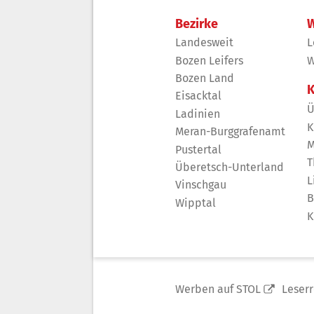
Bezirke
W
Landesweit
L
Bozen Leifers
W
Bozen Land
K
Eisacktal
Ü
Ladinien
K
Meran-Burggrafenamt
M
Pustertal
T
Überetsch-Unterland
L
Vinschgau
B
Wipptal
K
Werben auf STOL
Leser