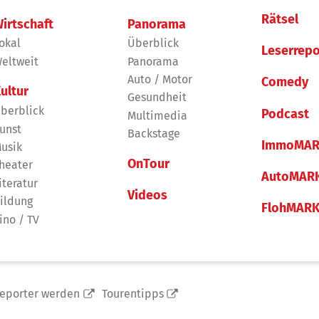
Rätsel
irtschaft
Panorama
okal
Überblick
Leserrepo
eltweit
Panorama
Auto / Motor
Comedy
ultur
Gesundheit
berblick
Podcast
Multimedia
unst
Backstage
ImmoMAR
usik
OnTour
heater
AutoMAR
iteratur
Videos
ildung
FlohMAR
ino / TV
reporter werden
Tourentipps