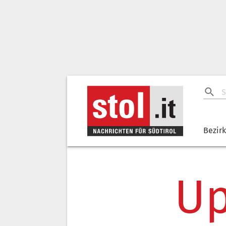
Bezir
Up