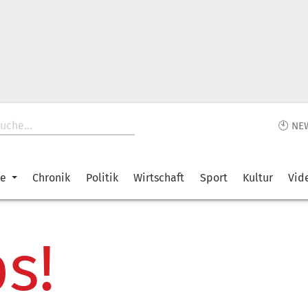
🕙 NE
ke
Chronik
Politik
Wirtschaft
Sport
Kultur
Vid
s!