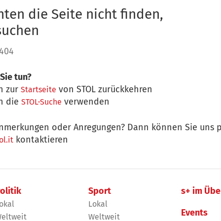
ten die Seite nicht finden,
 suchen
 404
Sie tun?
n zur
von STOL zurückkehren
Startseite
n die
verwenden
STOL-Suche
nmerkungen oder Anregungen? Dann können Sie uns p
kontaktieren
l.it
olitik
Sport
s+ im Übe
okal
Lokal
Events
eltweit
Weltweit