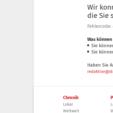
Wir konn
die Sie
Fehlercode:
Was können 
Sie könne
Sie könne
Haben Sie A
redaktion@sto
Chronik
P
Lokal
L
Weltweit
W