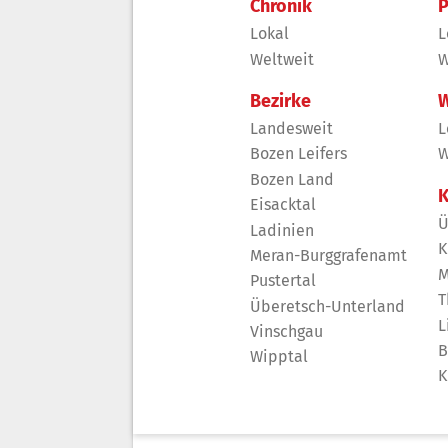
Chronik
P
Lokal
L
Weltweit
W
Bezirke
W
Landesweit
L
Bozen Leifers
W
Bozen Land
K
Eisacktal
Ü
Ladinien
K
Meran-Burggrafenamt
M
Pustertal
T
Überetsch-Unterland
L
Vinschgau
B
Wipptal
K