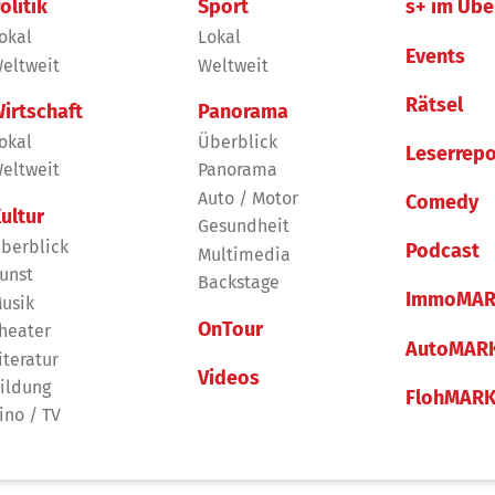
olitik
Sport
s+ im Übe
okal
Lokal
Events
eltweit
Weltweit
Rätsel
irtschaft
Panorama
okal
Überblick
Leserrepo
eltweit
Panorama
Auto / Motor
Comedy
ultur
Gesundheit
berblick
Podcast
Multimedia
unst
Backstage
ImmoMAR
usik
OnTour
heater
AutoMAR
iteratur
Videos
ildung
FlohMAR
ino / TV