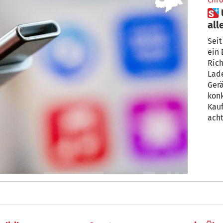
Chro
 USB-C: Ein Stecker für (fast)
all
Sei
ein 
Rich
Lade
Gerä
konk
Kau
ach