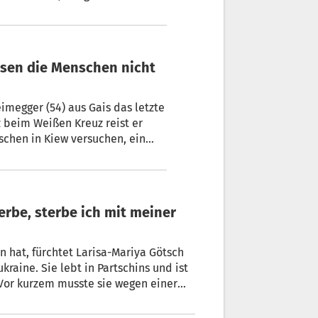
megger (54) aus Gais das letzte
tz beim Weißen Kreuz reist er
hen in Kiew versuchen, ein
ieg merkt man Resignation“,
n ist verloren.
n hat, fürchtet Larisa-Mariya Götsch
raine. Sie lebt in Partschins und ist
 Vor kurzem musste sie wegen einer
wer erschüttert zurück.