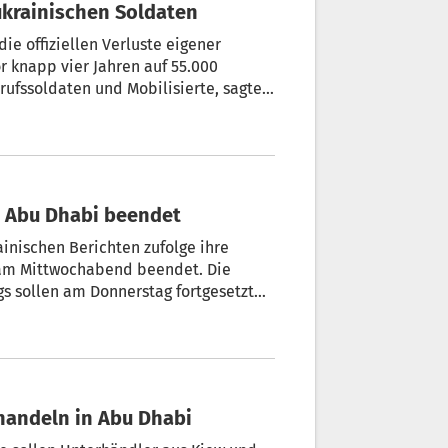
ukrainischen Soldaten
ie offiziellen Verluste eigener
or knapp vier Jahren auf 55.000
erufssoldaten und Mobilisierte, sagte
rview. Hinzu komme eine große Zahl
den Tränen kämpfende Staatschef.
 Abu Dhabi beendet
inischen Berichten zufolge ihre
 am Mittwochabend beendet. Die
s sollen am Donnerstag fortgesetzt
tionalen Sicherheitsrat der Ukraine.
rhandeln in Abu Dhabi