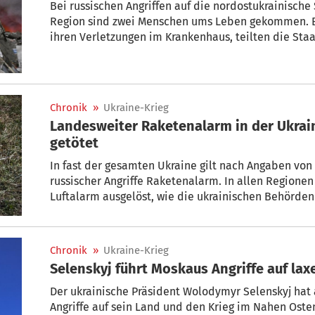
Bei russischen Angriffen auf die nordostukrainisch
Region sind zwei Menschen ums Leben gekommen. Ein
ihren Verletzungen im Krankenhaus, teilten die Sta
mit. Eine russische Drohne tötete einen Mann in se
der Grenze. Insgesamt wurden neun Menschen bei An
verletzt. Russland meldete zwei Tote bei Angriffen.
Chronik
»
Ukraine-Krieg
Landesweiter Raketenalarm in der Ukrai
getötet
In fast der gesamten Ukraine gilt nach Angaben vo
russischer Angriffe Raketenalarm. In allen Regione
Luftalarm ausgelöst, wie die ukrainischen Behörden 
ukrainische Präsident Wolodymyr Selenskyj hatte M
Fernsehansprache vor einem möglichen „massiven S
Streitkräfte gewarnt. Die Behörden meldeten mittle
Chronik
»
Ukraine-Krieg
Selenskyj führt Moskaus Angriffe auf la
Der ukrainische Präsident Wolodymyr Selenskyj hat 
Angriffe auf sein Land und den Krieg im Nahen Oste