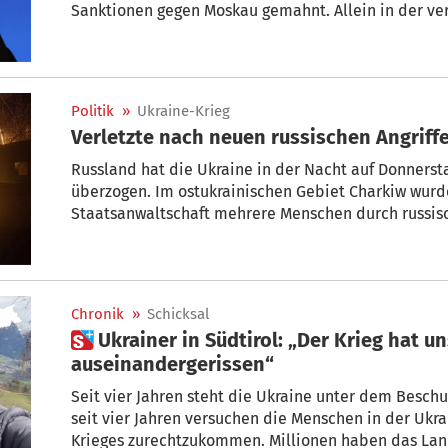
Sanktionen gegen Moskau gemahnt. Allein in der v
1.770 Kampfdrohnen sowie 86 Raketen und Marschfl
eingesetzt, schrieb er auf Telegram.
Politik
»
Ukraine-Krieg
Verletzte nach neuen russischen Angriffe
Russland hat die Ukraine in der Nacht auf Donnersta
überzogen. Im ostukrainischen Gebiet Charkiw wur
Staatsanwaltschaft mehrere Menschen durch russisc
Demnach nahm die russische Armee Ortschaften im L
ukrainische Präsident Wolodymr Selenskyj bemüht 
Verschiebung der Gespräche zur Beendigung des Kri
Chronik
»
Schicksal
 Ukrainer in Südtirol: „Der Krieg hat unsere Großfamilie
auseinandergerissen“
Seit vier Jahren steht die Ukraine unter dem Beschu
seit vier Jahren versuchen die Menschen in der Ukr
Krieges zurechtzukommen. Millionen haben das Land