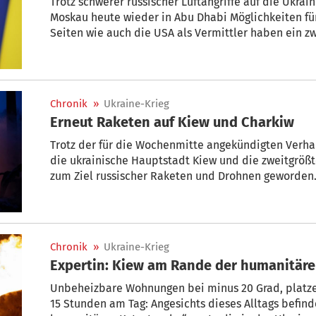
Trotz schwerer russischer Luftangriffe auf die Ukra
Moskau heute wieder in Abu Dhabi Möglichkeiten fü
Seiten wie auch die USA als Vermittler haben ein zw
Vereinigten Arabischen Emirate bestätigt. Vorab war
russischen Seite vor, gegen eine von den USA vermi
damit einen neuen Verhandlungsansatz nötig gemac
Chronik
»
Ukraine-Krieg
Erneut Raketen auf Kiew und Charkiw
Trotz der für die Wochenmitte angekündigten Verha
die ukrainische Hauptstadt Kiew und die zweitgrößt
zum Ziel russischer Raketen und Drohnen geworden.
Tkatschenko warnte auf Telegram vor Attacken mit b
Chronik
»
Ukraine-Krieg
Expertin: Kiew am Rande der humanitär
Unbeheizbare Wohnungen bei minus 20 Grad, platze
15 Stunden am Tag: Angesichts dieses Alltags befin