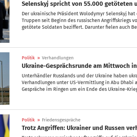
Selenskyj spricht von 55.000 getöteten 
Der ukrainische Präsident Wolodymyr Selenskyj hat d
Truppen seit Beginn des russischen Angriffskriegs v
getötete Soldaten beziffert. Darunter fielen auch B
er dem französischen Sender France2 in einem Inte
von Menschen, die vermisst würden, sagte der mit 
Politik
»
Verhandlungen
Ukraine-Gesprächsrunde am Mittwoch in
Unterhändler Russlands und der Ukraine haben ukra
Verhandlungen unter US-Vermittlung in Abu Dhabi
Gespräche im Ringen um ein Ende des Ukraine-Krieg
werden, meldeten Medien unter Berufung auf den Na
Politik
»
Friedensgespräche
Trotz Angriffen: Ukrainer und Russen ve