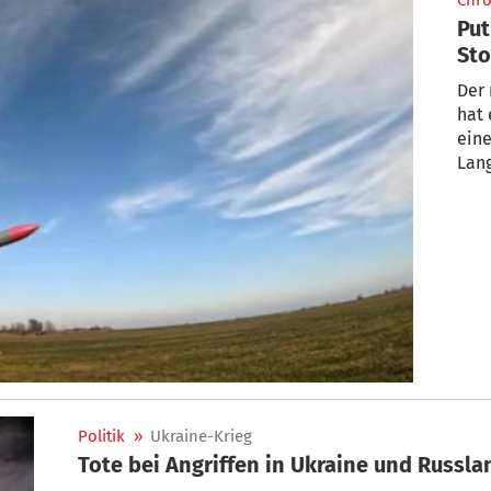
Chro
Put
St
Lan
Der 
hat 
eine
Lang
Politik
»
Ukraine-Krieg
Tote bei Angriffen in Ukraine und Russla