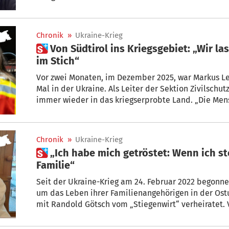
Oksana und Oleg sind auch in Südtirol gestrandet.
Chronik
»
Ukraine-Krieg
 Von Südtirol ins Kriegsgebiet: „Wir lassen die Menschen nicht
im Stich“
Vor zwei Monaten, im Dezember 2025, war Markus Lei
Mal in der Ukraine. Als Leiter der Sektion Zivilschu
immer wieder in das kriegserprobte Land. „Die Mensc
normales Leben zu führen. Aber nach vier Jahren Kr
berichtet er. Die Hoffnung auf einen baldigen Friede
Chronik
»
Ukraine-Krieg
 „Ich habe mich getröstet: Wenn ich sterbe, sterbe ich mit meiner
Familie“
Seit der Ukraine-Krieg am 24. Februar 2022 begonne
um das Leben ihrer Familienangehörigen in der Ostuk
mit Randold Götsch vom „Stiegenwirt“ verheiratet.
Unterschrift in ihre früherere Heimat – und kam sch