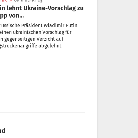
nik
»
Ukraine-Krieg
in lehnt Ukraine-Vorschlag zu
opp von
gstreckenangriffen ab
russische Präsident Wladimir Putin
einen ukrainischen Vorschlag für
n gegenseitigen Verzicht auf
streckenangriffe abgelehnt.
nd