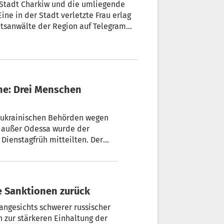
e Stadt Charkiw und die umliegende
e in der Stadt verletzte Frau erlag
atsanwälte der Region auf Telegram
inem Auto in einem Bezirk näher an
griffen auf zwei Stadtbezirke
ne: Drei Menschen
n ukrainischen Behörden wegen
n außer Odessa wurde der
Dienstagfrüh mitteilten. Der
ontagabend in seiner täglichen
chlag“ der russischen
rweile insgesamt drei Tote.
xe Sanktionen zurück
angesichts schwerer russischer
n zur stärkeren Einhaltung der