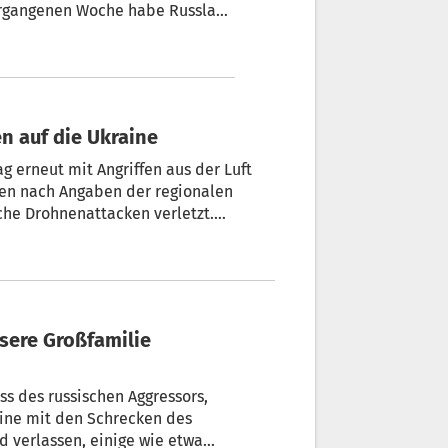
ergangenen Woche habe Russland
ugkörper gegen die Ukraine
n auf die Ukraine
g erneut mit Angriffen aus der Luft
den nach Angaben der regionalen
he Drohnenattacken verletzt.
andkreis Tschuhujiw ins Visier. Der
sich unterdessen um eine
eges.
ss des russischen Aggressors,
aine mit den Schrecken des
 verlassen, einige wie etwa