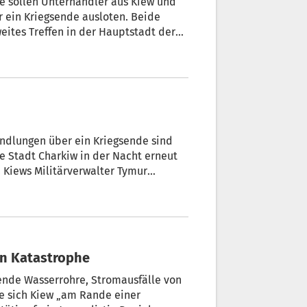
ine sollen Unterhändler aus Kiew und
r ein Kriegsende ausloten. Beide
eites Treffen in der Hauptstadt der
f die ukrainische Regierung der
ttelte Teilwaffenruhe verstoßen und
ht zu haben.
ndlungen über ein Kriegsende sind
e Stadt Charkiw in der Nacht erneut
 Kiews Militärverwalter Tymur
allistischen Raketen.
en Katastrophe
nde Wasserrohre, Stromausfälle von
de sich Kiew „am Rande einer