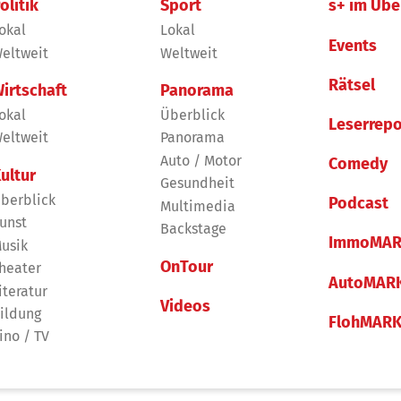
olitik
Sport
s+ im Übe
okal
Lokal
Events
eltweit
Weltweit
Rätsel
irtschaft
Panorama
okal
Überblick
Leserrepo
eltweit
Panorama
Auto / Motor
Comedy
ultur
Gesundheit
berblick
Podcast
Multimedia
unst
Backstage
ImmoMAR
usik
OnTour
heater
AutoMAR
iteratur
Videos
ildung
FlohMAR
ino / TV