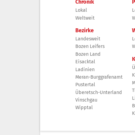
Chronik
P
Lokal
L
Weltweit
W
Bezirke
W
Landesweit
L
Bozen Leifers
W
Bozen Land
K
Eisacktal
Ü
Ladinien
K
Meran-Burggrafenamt
M
Pustertal
T
Überetsch-Unterland
L
Vinschgau
B
Wipptal
K