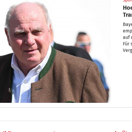
Spor
Hoe
Tra
Baye
empö
auf 
Für 
Verg