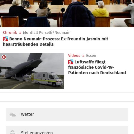
Chronik
»
Mordfall Perselli/Neumair
 Benno Neumair-Prozess: Ex-Freundin Jasmin mit
haarsträubenden Details
Videos
»
Essen
 Luftwaffe fliegt
französische Covid-19-
Patienten nach Deutschland
Wetter
Stellenanzeigen