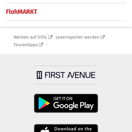
FlohMARKT
Werben auf STOL
Leserreporter werden
Tourentipps