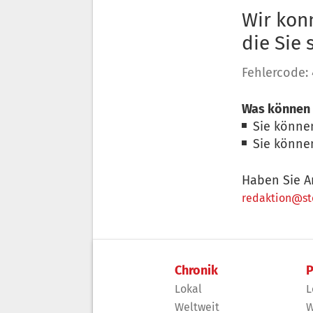
Wir konn
die Sie
Fehlercode:
Was können 
Sie könne
Sie könne
Haben Sie A
redaktion@sto
Chronik
P
Lokal
L
Weltweit
W