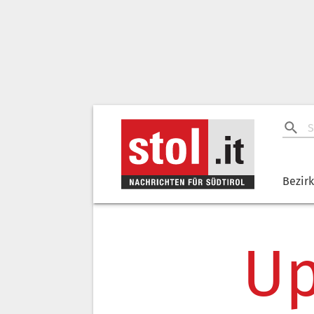
Bezir
Up