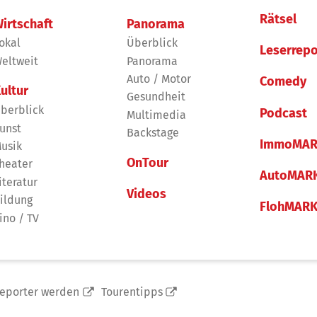
Rätsel
irtschaft
Panorama
okal
Überblick
Leserrepo
eltweit
Panorama
Auto / Motor
Comedy
ultur
Gesundheit
berblick
Podcast
Multimedia
unst
Backstage
ImmoMAR
usik
OnTour
heater
AutoMAR
iteratur
Videos
ildung
FlohMAR
ino / TV
reporter werden
Tourentipps