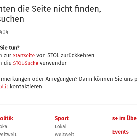
ten die Seite nicht finden,
 suchen
 404
Sie tun?
n zur
von STOL zurückkehren
Startseite
n die
verwenden
STOL-Suche
nmerkungen oder Anregungen? Dann können Sie uns p
kontaktieren
l.it
olitik
Sport
s+ im Übe
okal
Lokal
Events
eltweit
Weltweit