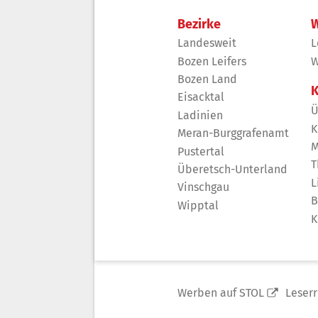
Bezirke
W
Landesweit
L
Bozen Leifers
W
Bozen Land
K
Eisacktal
Ü
Ladinien
K
Meran-Burggrafenamt
M
Pustertal
T
Überetsch-Unterland
L
Vinschgau
B
Wipptal
K
Werben auf STOL
Leser