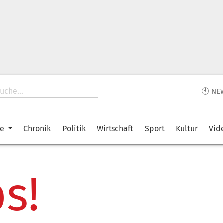
🕙 NE
ke
Chronik
Politik
Wirtschaft
Sport
Kultur
Vid
s!