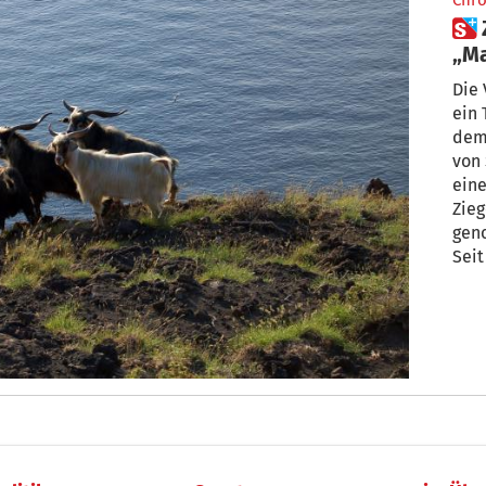
Chro
 Ziegenplage auf Stromboli:
„Ma
Die 
ein 
dem 
von 
eine
Zieg
gen
Sei
Stro