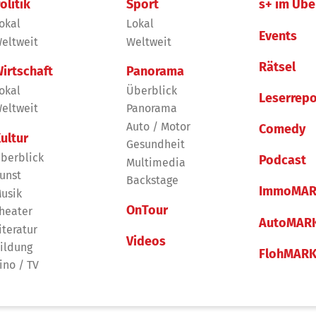
olitik
Sport
s+ im Übe
okal
Lokal
Events
eltweit
Weltweit
Rätsel
irtschaft
Panorama
okal
Überblick
Leserrepo
eltweit
Panorama
Auto / Motor
Comedy
ultur
Gesundheit
berblick
Podcast
Multimedia
unst
Backstage
ImmoMAR
usik
OnTour
heater
AutoMAR
iteratur
Videos
ildung
FlohMAR
ino / TV