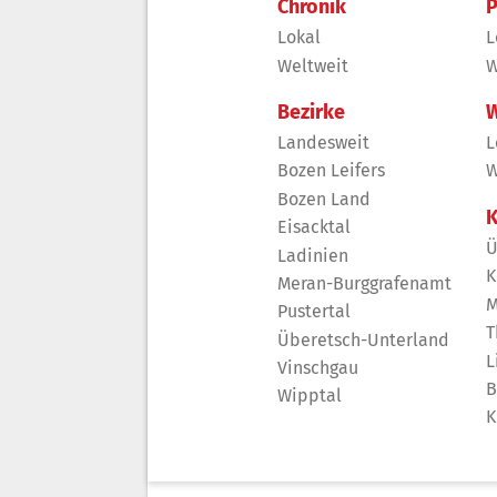
Chronik
P
Lokal
L
Weltweit
W
Bezirke
W
Landesweit
L
Bozen Leifers
W
Bozen Land
K
Eisacktal
Ü
Ladinien
K
Meran-Burggrafenamt
M
Pustertal
T
Überetsch-Unterland
L
Vinschgau
B
Wipptal
K