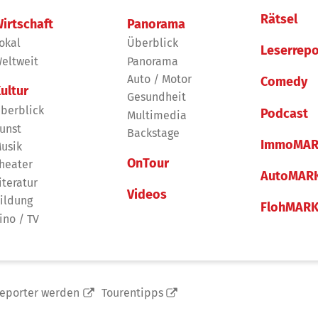
Rätsel
irtschaft
Panorama
okal
Überblick
Leserrepo
eltweit
Panorama
Auto / Motor
Comedy
ultur
Gesundheit
berblick
Podcast
Multimedia
unst
Backstage
ImmoMAR
usik
OnTour
heater
AutoMAR
iteratur
Videos
ildung
FlohMAR
ino / TV
reporter werden
Tourentipps