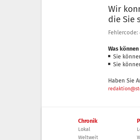
Wir konn
die Sie
Fehlercode:
Was können 
Sie könne
Sie könne
Haben Sie A
redaktion@sto
Chronik
P
Lokal
L
Weltweit
W