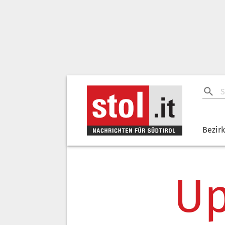
Bezir
Up