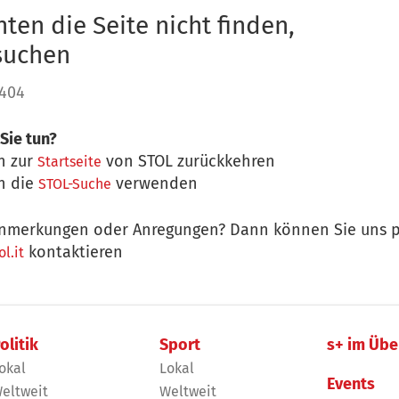
ten die Seite nicht finden,
 suchen
 404
Sie tun?
n zur
von STOL zurückkehren
Startseite
n die
verwenden
STOL-Suche
nmerkungen oder Anregungen? Dann können Sie uns p
kontaktieren
l.it
olitik
Sport
s+ im Übe
okal
Lokal
Events
eltweit
Weltweit