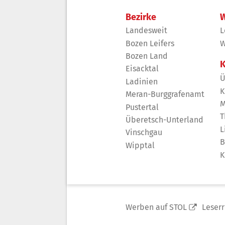
Bezirke
W
Landesweit
L
Bozen Leifers
W
Bozen Land
K
Eisacktal
Ü
Ladinien
K
Meran-Burggrafenamt
M
Pustertal
T
Überetsch-Unterland
L
Vinschgau
B
Wipptal
K
Werben auf STOL
Leser