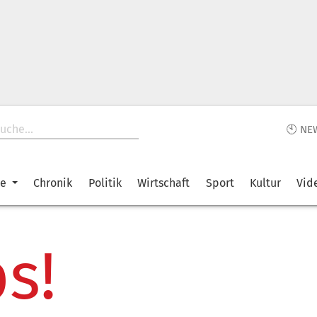
🕙 NE
ke
Chronik
Politik
Wirtschaft
Sport
Kultur
Vid
s!