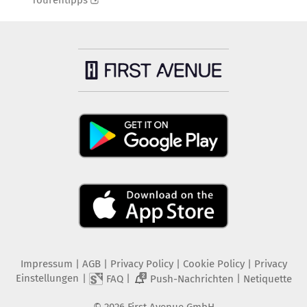
Tourentipps
Impressum
|
AGB
|
Privacy Policy
|
Cookie Policy
|
Privacy
Einstellungen
|
|
|
FAQ
Push-Nachrichten
Netiquette
2
©
2026
First Avenue GmbH