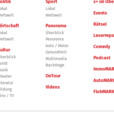
olitik
Sport
s+ im Übe
okal
Lokal
Events
eltweit
Weltweit
Rätsel
irtschaft
Panorama
okal
Überblick
Leserrepo
eltweit
Panorama
Auto / Motor
Comedy
ultur
Gesundheit
berblick
Podcast
Multimedia
unst
Backstage
ImmoMAR
usik
OnTour
heater
AutoMAR
iteratur
Videos
ildung
FlohMAR
ino / TV