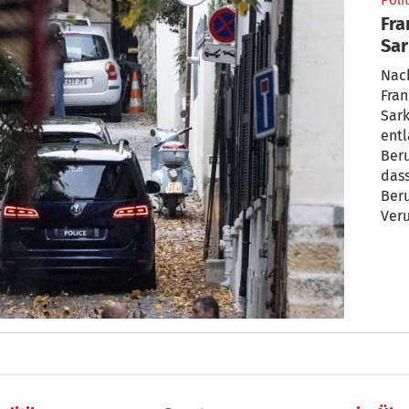
Polit
Fra
Sar
Nach
Fran
Sark
entl
Ber
dass
Beru
Veru
Liby
Wahl
abw
wird