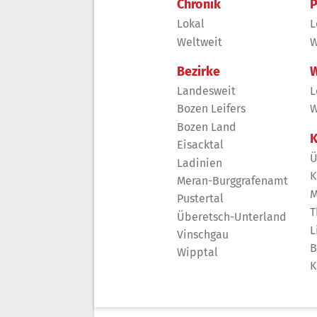
Chronik
P
Lokal
L
Weltweit
W
Bezirke
W
Landesweit
L
Bozen Leifers
W
Bozen Land
K
Eisacktal
Ü
Ladinien
K
Meran-Burggrafenamt
M
Pustertal
T
Überetsch-Unterland
L
Vinschgau
B
Wipptal
K