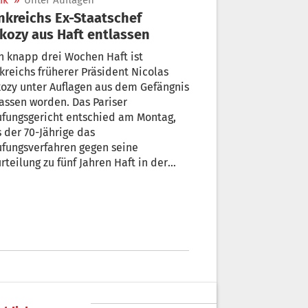
ik
»
Unter Auflagen
nkreichs Ex-Staatschef
kozy aus Haft entlassen
 knapp drei Wochen Haft ist
kreichs früherer Präsident Nicolas
ozy unter Auflagen aus dem Gefängnis
assen worden. Das Pariser
ufungsgericht entschied am Montag,
 der 70-Jährige das
fungsverfahren gegen seine
rteilung zu fünf Jahren Haft in der
en-Affäre um illegale
kampffinanzierung in Freiheit
arten kann. Der Berufungsprozess
 im Frühjahr erwartet.