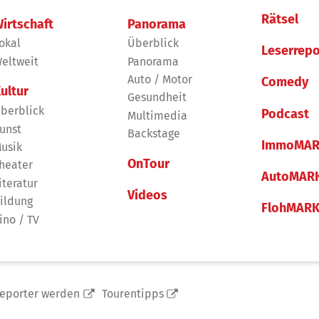
Rätsel
irtschaft
Panorama
okal
Überblick
Leserrepo
eltweit
Panorama
Auto / Motor
Comedy
ultur
Gesundheit
berblick
Podcast
Multimedia
unst
Backstage
ImmoMAR
usik
OnTour
heater
AutoMAR
iteratur
Videos
ildung
FlohMAR
ino / TV
reporter werden
Tourentipps