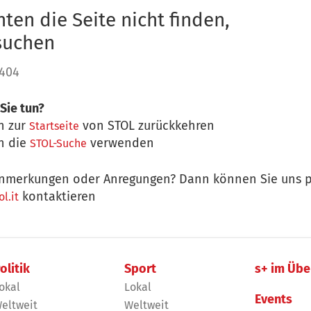
ten die Seite nicht finden,
 suchen
 404
Sie tun?
n zur
von STOL zurückkehren
Startseite
n die
verwenden
STOL-Suche
nmerkungen oder Anregungen? Dann können Sie uns p
kontaktieren
l.it
olitik
Sport
s+ im Übe
okal
Lokal
Events
eltweit
Weltweit