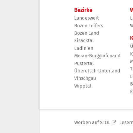
Bezirke
W
Landesweit
L
Bozen Leifers
W
Bozen Land
K
Eisacktal
Ü
Ladinien
K
Meran-Burggrafenamt
M
Pustertal
T
Überetsch-Unterland
L
Vinschgau
B
Wipptal
K
Werben auf STOL
Leser