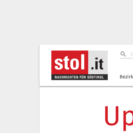
Bezir
Up