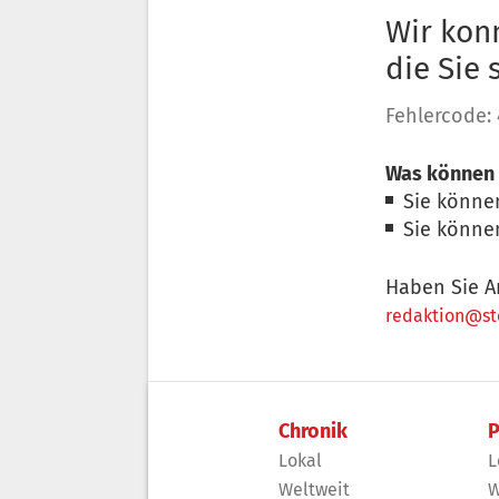
Wir konn
die Sie
Fehlercode:
Was können 
Sie könne
Sie könne
Haben Sie A
redaktion@sto
Chronik
P
Lokal
L
Weltweit
W