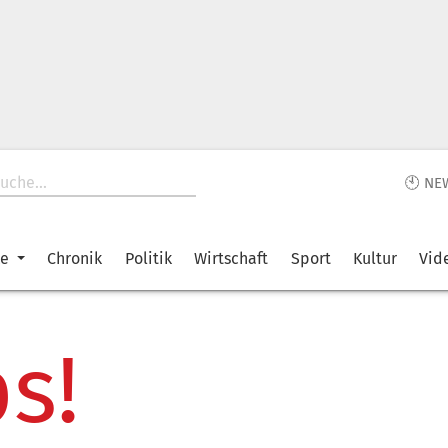
🕙 NE
ke
Chronik
Politik
Wirtschaft
Sport
Kultur
Vid
s!