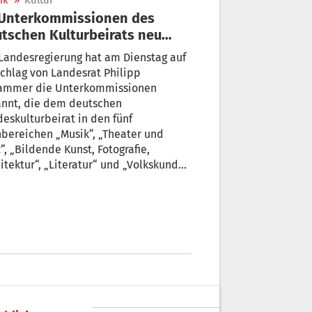
ik
»
Kultur
tschen Kulturbeirats neu
nannt
Landesregierung hat am Dienstag auf
chlag von Landesrat Philipp
ammer die Unterkommissionen
annt, die dem deutschen
eskulturbeirat in den fünf
bereichen „Musik“, „Theater und
“, „Bildende Kunst, Fotografie,
itektur“, „Literatur“ und „Volkskunde,
atpflege, Kulturhäuser“ beratend zur
e stehen.