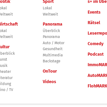
olitik
Sport
s+ im Übe
okal
Lokal
Events
eltweit
Weltweit
Rätsel
irtschaft
Panorama
okal
Überblick
Leserrepo
eltweit
Panorama
Auto / Motor
Comedy
ultur
Gesundheit
berblick
Podcast
Multimedia
unst
Backstage
ImmoMAR
usik
OnTour
heater
AutoMAR
iteratur
Videos
ildung
FlohMAR
ino / TV