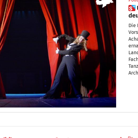
Polit
 Unterkommissionen des
deu
er
Die 
Vors
Ach
ern
Land
Fach
Tanz
Arch
Heim
Seit