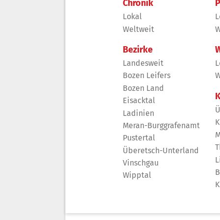
Chronik
P
Lokal
L
Weltweit
W
Bezirke
W
Landesweit
L
Bozen Leifers
W
Bozen Land
K
Eisacktal
Ü
Ladinien
K
Meran-Burggrafenamt
M
Pustertal
T
Überetsch-Unterland
L
Vinschgau
B
Wipptal
K