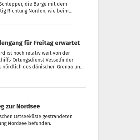
Schlepper, die Barge mit dem
etig Richtung Norden, wie beim
r. Die Freisetzung des Wals
eplant, in der Nordsee.
engang für Freitag erwartet
d ist noch relativ weit von der
chiffs-Ortungsdienst Vesselfinder
 nördlich des dänischen Grenaa und
rnt, wo die Ostsee auf die Nordsee
 dem Weg zur Nordsee
schen Ostseeküste gestrandeten
ung Nordsee befunden.