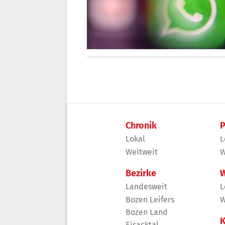
Chronik
P
Lokal
L
Weltweit
W
Bezirke
W
Landesweit
L
Bozen Leifers
W
Bozen Land
K
Eisacktal