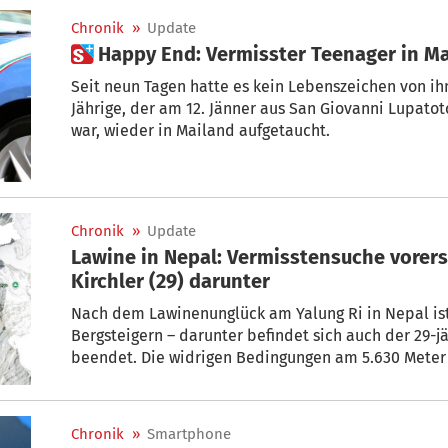
Chronik
»
Update
 Happy End: Vermisster Teenager in 
Seit neun Tagen hatte es kein Lebenszeichen von ihm
Jährige, der am 12. Jänner aus San Giovanni Lupato
war, wieder in Mailand aufgetaucht.
Chronik
»
Update
Lawine in Nepal: Vermisstensuche vorers
Kirchler (29) darunter
Nach dem Lawinenunglück am Yalung Ri in Nepal ist
Bergsteigern – darunter befindet sich auch der 29-jäh
beendet. Die widrigen Bedingungen am 5.630 Meter
Fortsetzung unmöglich – erst im Sommer könnten d
aufgenommen werden. Dies berichten „The Himalaya
Nachrichtenagentur AGI.
Chronik
»
Smartphone