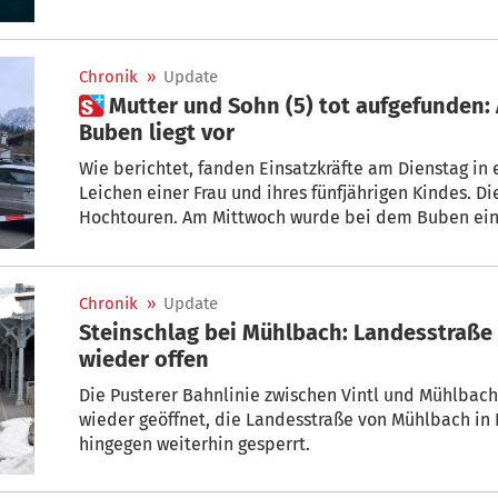
Chronik
»
Update
 Mutter und Sohn (5) tot aufgefunden: Autopsieergebnis des
Buben liegt vor
Wie berichtet, fanden Einsatzkräfte am Dienstag in
Leichen einer Frau und ihres fünfjährigen Kindes. Di
Hochtouren. Am Mittwoch wurde bei dem Buben ein
Ergebnisse liegen nun vor.
Chronik
»
Update
Steinschlag bei Mühlbach: Landesstraße gesperrt, Pusterer Bahnlinie
wieder offen
Die Pusterer Bahnlinie zwischen Vintl und Mühlbach wurde nach einem Steinschla
wieder geöffnet, die Landesstraße von Mühlbach in Richtung M
hingegen weiterhin gesperrt.