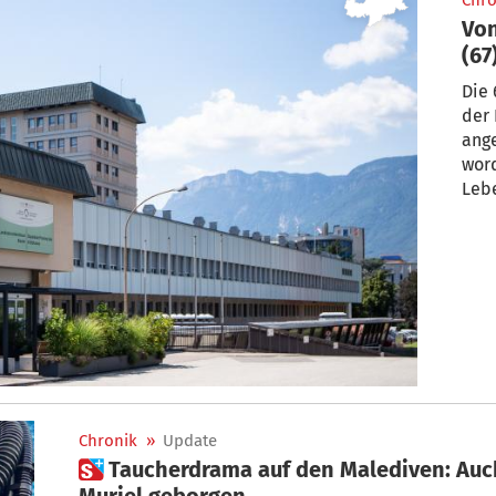
Chro
Von
(67
Die 
der
ange
word
Leb
Chronik
»
Update
 Taucherdrama auf den Malediven: Auch Körper von Giorgia und
Muriel geborgen