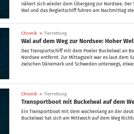
nähert sich wieder dem Übergang zur Nordsee. Der 
Wal und das Begleitschiff fuhren am Nachmittag st
Schiffs-Ortungsdienst Vesselfinder zu beobachten wa
erfolgt deshalb womöglich doch, wie ursprünglich g
Chronik
»
Tierrettung
Wal auf dem Weg zur Nordsee: Hoher Well
Das Transportschiff mit dem Poeler Buckelwal an Bor
Nordsee entfernt. Zur Mittagszeit war es laut dem S
zwischen Dänemark und Schweden unterwegs, etwas
somit etwa 140 Kilometer Luftlinie von Skagen entfe
trifft.
Chronik
»
Tierrettung
Transportboot mit Buckelwal auf
Ein Transportboot mit dem wochenlang an der deut
Buckelwal hat sich am Mittwoch auf dem Weg Richt