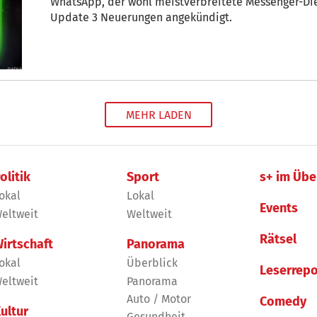
WhatsApp, der wohl meistverbreitete Messenger-Di
Update 3 Neuerungen angekündigt.
MEHR LADEN
olitik
Sport
s+ im Übe
okal
Lokal
Events
eltweit
Weltweit
Rätsel
irtschaft
Panorama
okal
Überblick
Leserrepo
eltweit
Panorama
Auto / Motor
Comedy
ultur
Gesundheit