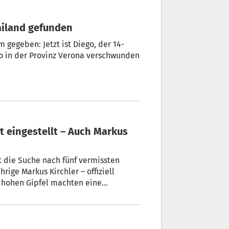
Mailand gefunden
 gegeben: Jetzt ist Diego, der 14-
to in der Provinz Verona verschwunden
t eingestellt – Auch Markus
 die Suche nach fünf vermissten
rige Markus Kirchler – offiziell
 hohen Gipfel machten eine
ie Bergungsversuche wieder
n Times“ und die italienische