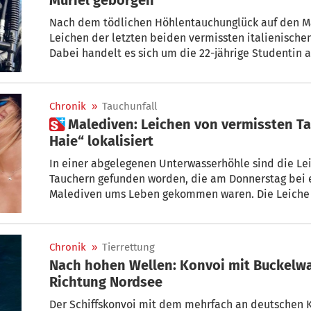
Nach dem tödlichen Höhlentauchunglück auf den M
Leichen der letzten beiden vermissten italienisch
Dabei handelt es sich um die 22-jährige Studentin
die 31-jährige Meeresforscherin Muriel Oddenino.
Chronik
»
Tauchunfall
 Malediven: Leichen von vermissten Tauchern in „Höhle der
Haie“ lokalisiert
In einer abgelegenen Unterwasserhöhle sind die Lei
Tauchern gefunden worden, die am Donnerstag bei
Malediven ums Leben gekommen waren. Die Leiche d
Padua stammenden Tauchinstruktors Gianluca Bened
entdeckt und geborgen worden.
Chronik
»
Tierrettung
Nach hohen Wellen: Konvoi mit Buckelwa
Richtung Nordsee
Der Schiffskonvoi mit dem mehrfach an deutschen 