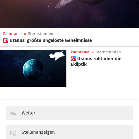
Panorama
»
Sternstunden
 Uranus' größte ungelöste Geheimnisse
Panorama
»
Sternstunden
 Uranus rollt über die
Ekliptik
Wetter
Stellenanzeigen