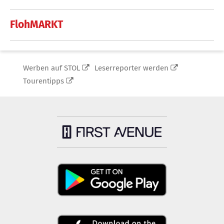
FlohMARKT
Werben auf STOL
Leserreporter werden
Tourentipps