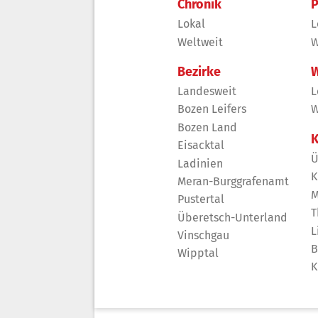
Chronik
P
Lokal
L
Weltweit
W
Bezirke
W
Landesweit
L
Bozen Leifers
W
Bozen Land
K
Eisacktal
Ü
Ladinien
K
Meran-Burggrafenamt
M
Pustertal
T
Überetsch-Unterland
L
Vinschgau
B
Wipptal
K