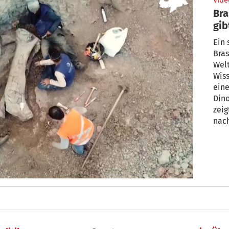
Vide
Bra
gib
Ein 
Bras
Welt
Wiss
eine
Dino
zei
nach
urze
Kont