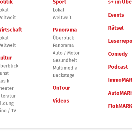
olitik
Sport
s+ im Übe
okal
Lokal
Events
eltweit
Weltweit
Rätsel
irtschaft
Panorama
okal
Überblick
Leserrepo
eltweit
Panorama
Auto / Motor
Comedy
ultur
Gesundheit
berblick
Podcast
Multimedia
unst
Backstage
ImmoMAR
usik
OnTour
heater
AutoMAR
iteratur
Videos
ildung
FlohMAR
ino / TV