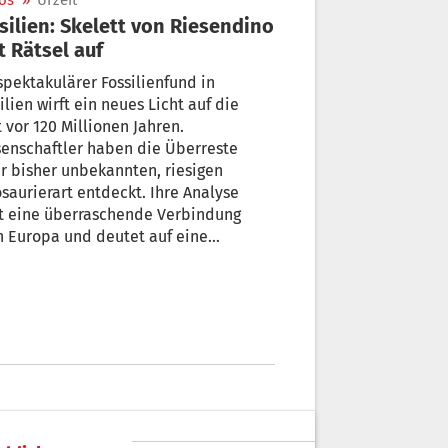
os
»
Urzeit
silien: Skelett von Riesendino
t Rätsel auf
spektakulärer Fossilienfund in
ilien wirft ein neues Licht auf die
 vor 120 Millionen Jahren.
enschaftler haben die Überreste
r bisher unbekannten, riesigen
saurierart entdeckt. Ihre Analyse
gt eine überraschende Verbindung
 Europa und deutet auf eine
itliche Landbrücke zwischen den
inenten hin.