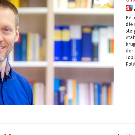
Chro
Bei 
die 
ste
etab
Krüg
der Univer
Tobl
Poli
Entw
Demo