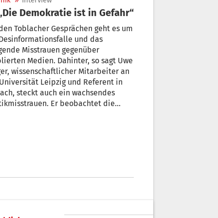
nik
»
Interview
 „Die Demokratie ist in Gefahr“
den Toblacher Gesprächen geht es um
Desinformationsfalle und das
igende Misstrauen gegenüber
lierten Medien. Dahinter, so sagt Uwe
er, wissenschaftlicher Mitarbeiter an
sität Leipzig und Referent in
ach, steckt auch ein wachsendes
tikmisstrauen. Er beobachtet die
icklung mit Sorge und sagt: „Die
kratie ist in Gefahr“.