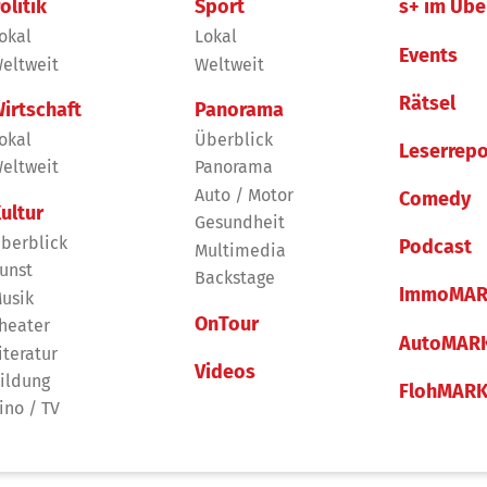
olitik
Sport
s+ im Übe
okal
Lokal
Events
eltweit
Weltweit
Rätsel
irtschaft
Panorama
okal
Überblick
Leserrepo
eltweit
Panorama
Auto / Motor
Comedy
ultur
Gesundheit
berblick
Podcast
Multimedia
unst
Backstage
ImmoMAR
usik
OnTour
heater
AutoMAR
iteratur
Videos
ildung
FlohMAR
ino / TV