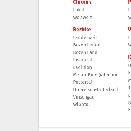
Chronik
P
Lokal
L
Weltweit
W
Bezirke
W
Landesweit
L
Bozen Leifers
W
Bozen Land
K
Eisacktal
Ü
Ladinien
K
Meran-Burggrafenamt
M
Pustertal
T
Überetsch-Unterland
L
Vinschgau
B
Wipptal
K