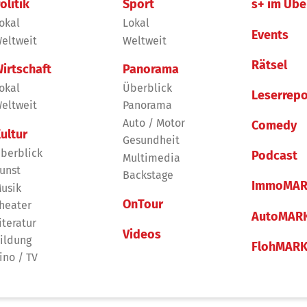
olitik
Sport
s+ im Übe
okal
Lokal
Events
eltweit
Weltweit
Rätsel
irtschaft
Panorama
okal
Überblick
Leserrepo
eltweit
Panorama
Auto / Motor
Comedy
ultur
Gesundheit
berblick
Podcast
Multimedia
unst
Backstage
ImmoMAR
usik
OnTour
heater
AutoMAR
iteratur
Videos
ildung
FlohMAR
ino / TV