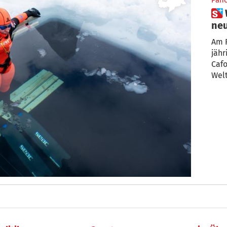
Pan
 Wow! Diese Frau stellt gleich 2
neu
See
Am F
jähr
Cafo
Welt