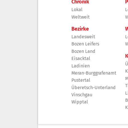
Chronik
P
Lokal
L
Weltweit
W
Bezirke
W
Landesweit
L
Bozen Leifers
W
Bozen Land
K
Eisacktal
Ü
Ladinien
K
Meran-Burggrafenamt
M
Pustertal
T
Überetsch-Unterland
L
Vinschgau
B
Wipptal
K