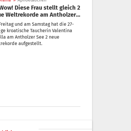
orama
»
Apnoetauchen
e Weltrekorde am Antholzer
 auf
reitag und am Samstag hat die 27-
ige kroatische Taucherin Valentina
lla am Antholzer See 2 neue
rekorde aufgestellt.