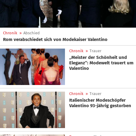
Chronik
»
Abschied
Rom verabschiedet sich von Modekaiser Valentino
Chronik
»
Trauer
„Meister der Schönheit und
Eleganz“: Modewelt trauert um
Valentino
Chronik
»
Trauer
Italienischer Modeschöpfer
Valentino 93-jährig gestorben