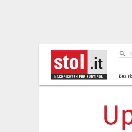
Bezir
Up