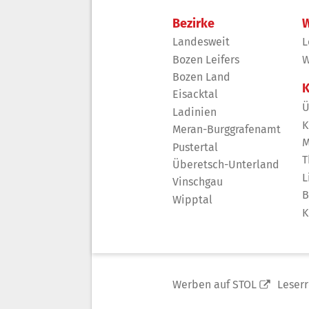
Bezirke
W
Landesweit
L
Bozen Leifers
W
Bozen Land
K
Eisacktal
Ü
Ladinien
K
Meran-Burggrafenamt
M
Pustertal
T
Überetsch-Unterland
L
Vinschgau
B
Wipptal
K
Werben auf STOL
Leser