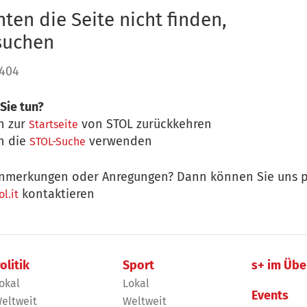
ten die Seite nicht finden,
 suchen
 404
Sie tun?
n zur
von STOL zurückkehren
Startseite
n die
verwenden
STOL-Suche
nmerkungen oder Anregungen? Dann können Sie uns p
kontaktieren
l.it
olitik
Sport
s+ im Übe
okal
Lokal
Events
eltweit
Weltweit