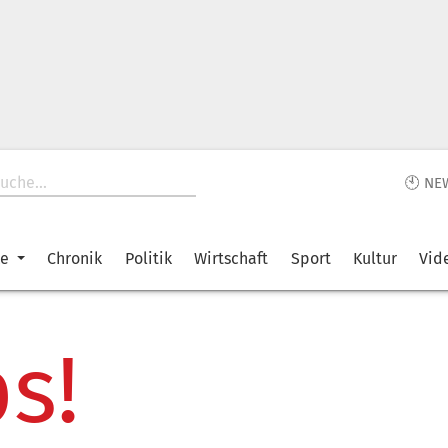
🕙 NE
ke
Chronik
Politik
Wirtschaft
Sport
Kultur
Vid
s!