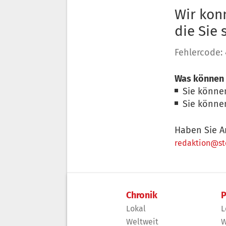
Wir konn
die Sie
Fehlercode:
Was können 
Sie könne
Sie könne
Haben Sie A
redaktion@sto
Chronik
P
Lokal
L
Weltweit
W