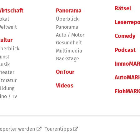
Rätsel
irtschaft
Panorama
okal
Überblick
Leserrepo
eltweit
Panorama
Auto / Motor
Comedy
ultur
Gesundheit
berblick
Podcast
Multimedia
unst
Backstage
ImmoMAR
usik
OnTour
heater
AutoMAR
iteratur
Videos
ildung
FlohMAR
ino / TV
reporter werden
Tourentipps