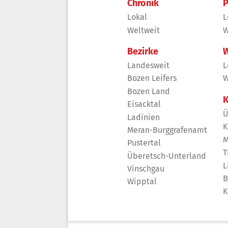
Chronik
P
Lokal
L
Weltweit
W
Bezirke
W
Landesweit
L
Bozen Leifers
W
Bozen Land
K
Eisacktal
Ü
Ladinien
K
Meran-Burggrafenamt
M
Pustertal
T
Überetsch-Unterland
L
Vinschgau
B
Wipptal
K