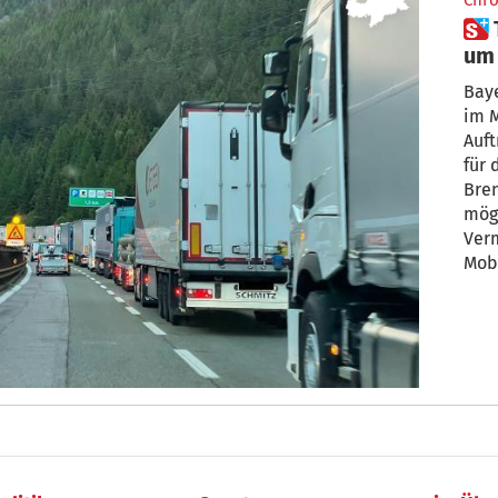
Chro
 Transitverkehr: Wie steht es
um 
Baye
im 
Auft
für 
Bren
mögl
Verm
Mobi
ein
Roh
sei 
ein