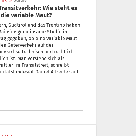
nik
»
Studie
die variable Maut?
rn, Südtirol und das Trentino haben
Mai eine gemeinsame Studie in
rag gegeben, ob eine variable Maut
den Güterverkehr auf der
nerachse technisch und rechtlich
ich ist. Man verstehe sich als
ittler im Transitstreit, schreibt
litätslandesrat Daniel Alfreider auf
e Anfrage der Grünen Madeleine
rer. Im Rahmen dieser Bemühungen
die Studie zur variablen Maut
zuordnen.