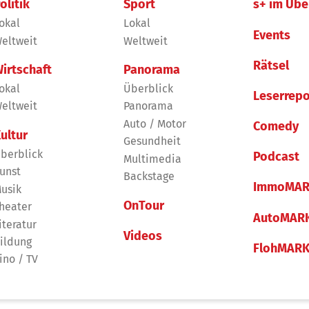
olitik
Sport
s+ im Übe
okal
Lokal
Events
eltweit
Weltweit
Rätsel
irtschaft
Panorama
okal
Überblick
Leserrepo
eltweit
Panorama
Auto / Motor
Comedy
ultur
Gesundheit
berblick
Podcast
Multimedia
unst
Backstage
ImmoMAR
usik
OnTour
heater
AutoMAR
iteratur
Videos
ildung
FlohMAR
ino / TV