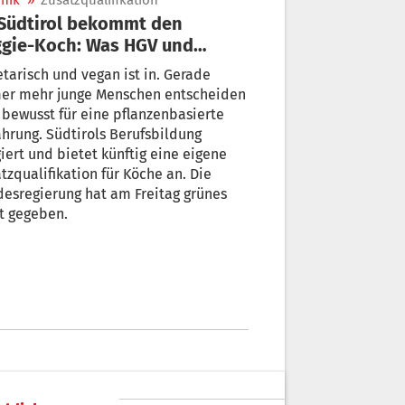
nik
»
Zusatzqualifikation
gie-Koch: Was HGV und
cheverband dazu sagen
risch und vegan ist in. Gerade
er mehr junge Menschen entscheiden
 bewusst für eine pflanzenbasierte
hrung. Südtirols Berufsbildung
 bietet künftig eine eigene
tzqualifikation für Köche an. Die
esregierung hat am Freitag grünes
t gegeben.