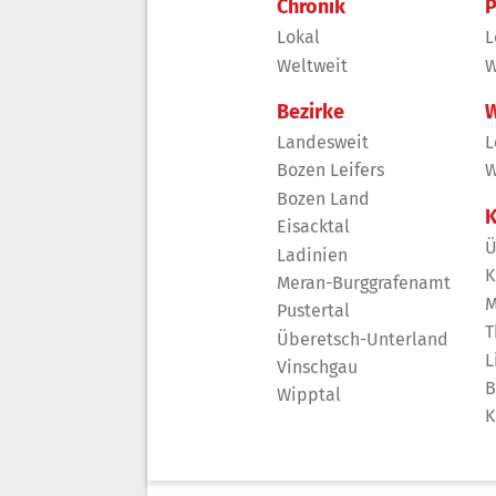
Chronik
P
Lokal
L
Weltweit
W
Bezirke
W
Landesweit
L
Bozen Leifers
W
Bozen Land
K
Eisacktal
Ü
Ladinien
K
Meran-Burggrafenamt
M
Pustertal
T
Überetsch-Unterland
L
Vinschgau
B
Wipptal
K