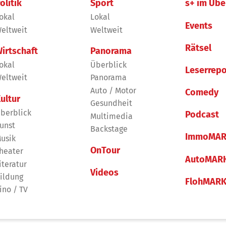
olitik
Sport
s+ im Übe
okal
Lokal
Events
eltweit
Weltweit
Rätsel
irtschaft
Panorama
okal
Überblick
Leserrepo
eltweit
Panorama
Auto / Motor
Comedy
ultur
Gesundheit
berblick
Podcast
Multimedia
unst
Backstage
ImmoMAR
usik
OnTour
heater
AutoMAR
iteratur
Videos
ildung
FlohMAR
ino / TV