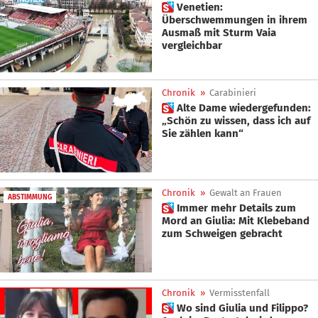
 Venetien:
Überschwemmungen in ihrem
Ausmaß mit Sturm Vaia
vergleichbar
Chronik
»
Carabinieri
 Alte Dame wiedergefunden:
„Schön zu wissen, dass ich auf
Sie zählen kann“
Chronik
»
Gewalt an Frauen
ABSTIMMUNG
 Immer mehr Details zum
Mord an Giulia: Mit Klebeband
zum Schweigen gebracht
Chronik
»
Vermisstenfall
 Wo sind Giulia und Filippo?