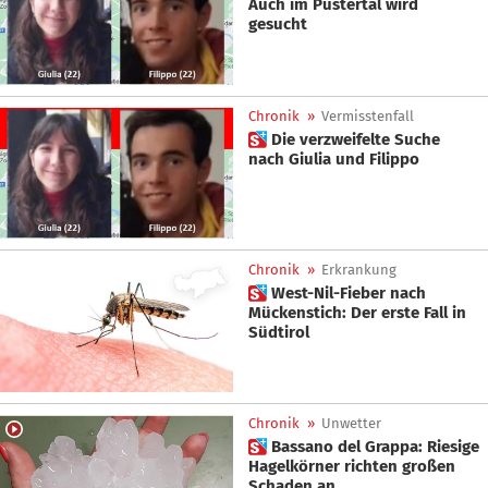
Auch im Pustertal wird
gesucht
Chronik
»
Vermisstenfall
 Die verzweifelte Suche
nach Giulia und Filippo
Chronik
»
Erkrankung
 West-Nil-Fieber nach
Mückenstich: Der erste Fall in
Südtirol
Chronik
»
Unwetter
 Bassano del Grappa: Riesige
Hagelkörner richten großen
Schaden an