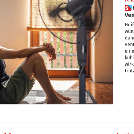
Pan
 Was bringt eigentlich ein
Ven
Heiß
wün
dan
Vent
eine
kühl
wirklich. Hilfreich
trot