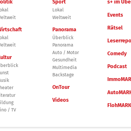
olitik
Sport
s+ im Übe
okal
Lokal
Events
eltweit
Weltweit
Rätsel
irtschaft
Panorama
okal
Überblick
Leserrepo
eltweit
Panorama
Auto / Motor
Comedy
ultur
Gesundheit
berblick
Podcast
Multimedia
unst
Backstage
ImmoMAR
usik
OnTour
heater
AutoMAR
iteratur
Videos
ildung
FlohMAR
ino / TV