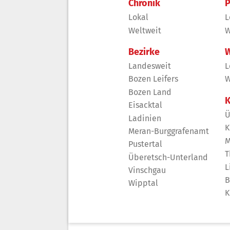
Chronik
P
Lokal
L
Weltweit
W
Bezirke
W
Landesweit
L
Bozen Leifers
W
Bozen Land
K
Eisacktal
Ü
Ladinien
K
Meran-Burggrafenamt
M
Pustertal
T
Überetsch-Unterland
L
Vinschgau
B
Wipptal
K