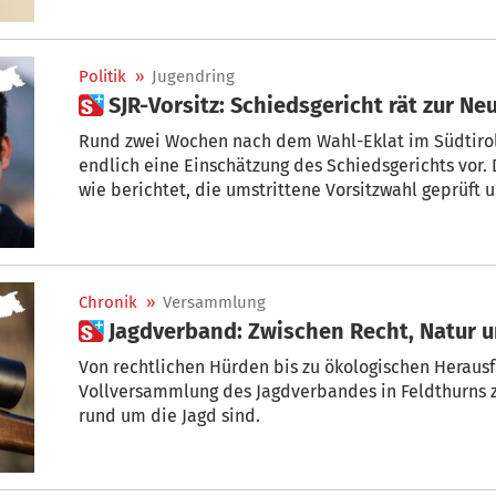
wohlverdienten Ruhestand tritt. Die Entscheidung ü
im Juni vom Präsidium getroffen worden.
Politik
»
Jugendring
 SJR-Vorsitz: Schiedsgericht rät zur N
Rund zwei Wochen nach dem Wahl-Eklat im Südtirole
endlich eine Einschätzung des Schiedsgerichts vor.
wie berichtet, die umstrittene Vorsitzwahl geprüft 
Chronik
»
Versammlung
 Jagdverband: Zwischen Recht, Natur 
Von rechtlichen Hürden bis zu ökologischen Heraus
Vollversammlung des Jagdverbandes in Feldthurns zeigte sic
rund um die Jagd sind.