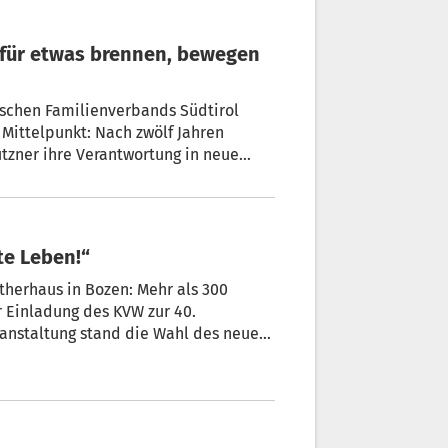
ischen Familienverbands Südtirol
Mittelpunkt: Nach zwölf Jahren
utzner ihre Verantwortung in neue
en blickte sie auf ihre Amtszeit
te Leben!“
ltherhaus in Bozen: Mehr als 300
r Einladung des KVW zur 40.
anstaltung stand die Wahl des neuen
g für die kommenden fünf Jahre.