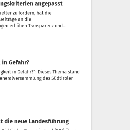
ungskriterien angepasst
elter zu fördern, hat die
Beiträge an die
ngen erhöhen Transparenz und
e der Genossenschaften und
lgte auf Vorschlag von Landesrätin
en vier Verbänden.
 in Gefahr?
gkeit in Gefahr?“: Dieses Thema stand
ist die neue Landesführung