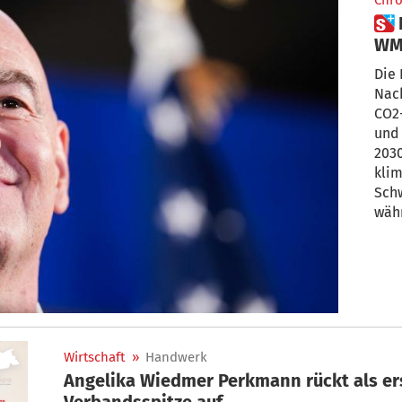
Chro
 FIFA-Präsident fliegt während
WM 
Erd
Die 
Nach
CO2
und 
2030
klim
Schw
wäh
Stre
Erd
Wirtschaft
»
Handwerk
Angelika Wiedmer Perkmann rückt als erst
Verbandsspitze auf