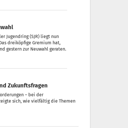
ber die Nachfolge war bereits
euwahl
r Jugendring (SJR) liegt nun
 Das dreiköpfige Gremium hat,
und gestern zur Neuwahl geraten.
und Zukunftsfragen
forderungen – bei der
h, wie vielfältig die Themen