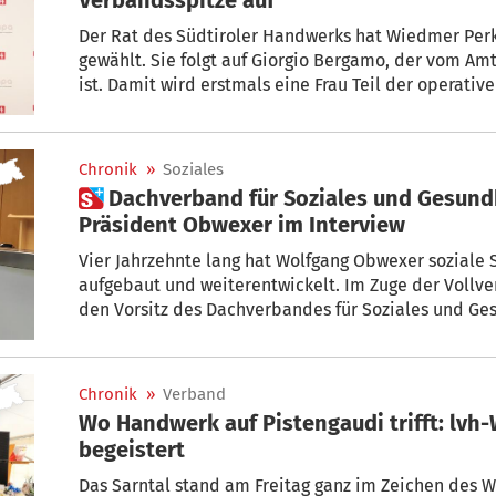
Der Rat des Südtiroler Handwerks hat Wiedmer Per
gewählt. Sie folgt auf Giorgio Bergamo, der vom Am
ist. Damit wird erstmals eine Frau Teil der operativ
Chronik
»
Soziales
 Dachverband für Soziales und Gesundheit: Scheidender
Präsident Obwexer im Interview
Vier Jahrzehnte lang hat Wolfgang Obwexer soziale S
aufgebaut und weiterentwickelt. Im Zuge der Vollv
den Vorsitz des Dachverbandes für Soziales und Ge
ab, zudem tritt er nach 30 Jahren als Geschäftsführe
den Ruhestand.
Chronik
»
Verband
Wo Handwerk auf Pistengaudi trifft: lvh
begeistert
Das Sarntal stand am Freitag ganz im Zeichen des W