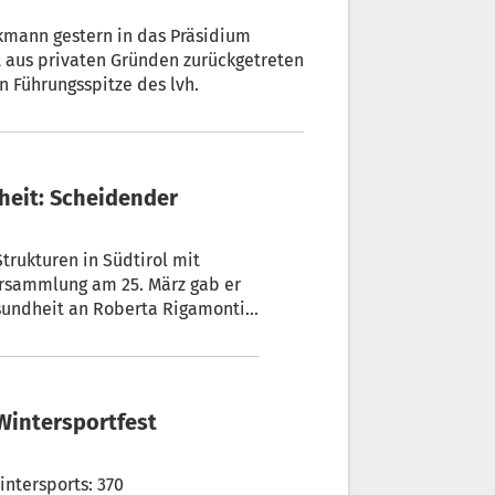
kmann gestern in das Präsidium
t aus privaten Gründen zurückgetreten
en Führungsspitze des lvh.
trukturen in Südtirol mit
ersammlung am 25. März gab er
sundheit an Roberta Rigamonti
r der Lebenshilfe mit 1. Mai in
-Wintersportfest
intersports: 370