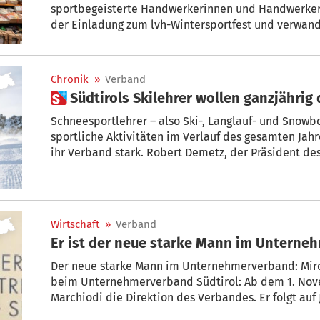
sportbegeisterte Handwerkerinnen und Handwerker
der Einladung zum lvh-Wintersportfest und verwand
für sportlichen Ehrgeiz, Kameradschaft und beste S
organisiert wurde die Veranstaltung vom Ortsaussc
unter der Führung von Ortsobmann Gerd Trojer.
Chronik
»
Verband
 Südtirols Skilehrer wollen ganzjährig
Schneesportlehrer – also Ski-, Langlauf- und Snowbo
sportliche Aktivitäten im Verlauf des gesamten Jah
ihr Verband stark. Robert Demetz, der Präsident des
erörtert Gründe und Aussichten.
Wirtschaft
»
Verband
Er ist der neue starke Mann im Unterne
Der neue starke Mann im Unternehmerverband: Mir
beim Unternehmerverband Südtirol: Ab dem 1. No
Marchiodi die Direktion des Verbandes. Er folgt auf 
Unternehmerverband seit 2010 geleitet hat und nac