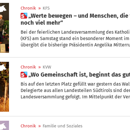
Chronik
»
KFS
 „Werte bewegen – und Menschen, die für etwas brennen, bewegen
noch viel mehr“
Bei der feierlichen Landesversammlung des Kathol
(KFS) am Samstag stand ein besonderer Moment im 
übergibt die bisherige Präsidentin Angelika Mitterr
Hände. Mit großer Dankbarkeit und bewegenden Wort
zurück.
Chronik
»
KVW
 „Wo Gemeinschaft ist, beginnt das gu
Bis auf den letzten Platz gefüllt war gestern das Wa
Delegierte aus allen Landesteilen Südtirols sind de
Landesversammlung gefolgt. Im Mittelpunkt der Ver
Landesausschusses – und damit die Weichenstellun
Chronik
»
Familie und Soziales