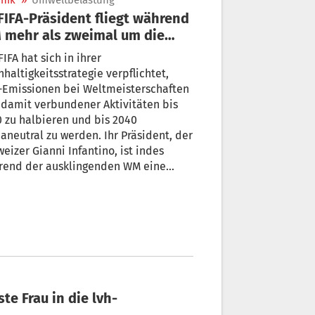
nik
»
Umweltbelastung
mehr als zweimal um die
e
FIFA hat sich in ihrer
haltigkeitsstrategie verpflichtet,
-Emissionen bei Weltmeisterschaften
damit verbundener Aktivitäten bis
 zu halbieren und bis 2040
aneutral zu werden. Ihr Präsident, der
eizer Gianni Infantino, ist indes
rend der ausklingenden WM eine
cke von fast zweieinhalb
umrundungen geflogen.
e Frau in die lvh-