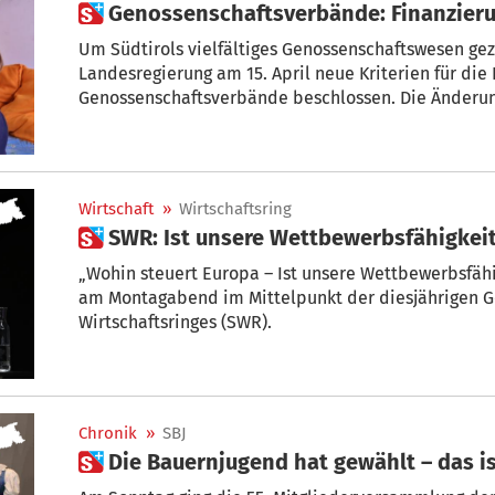
 Genossenschaftsverbände: Finanzier
Um Südtirols vielfältiges Genossenschaftswesen gezi
Landesregierung am 15. April neue Kriterien für die 
Genossenschaftsverbände beschlossen. Die Änderu
Rechtssicherheit, berücksichtigen stärker die Größ
vereinfachen die Abrechnung. Die Entscheidung erfo
Rosmarie Pamer nach intensiver Abstimmung mit d
Wirtschaft
»
Wirtschaftsring
 SWR: Ist unsere Wettbewerbsfähigkeit
„Wohin steuert Europa – Ist unsere Wettbewerbsfähi
am Montagabend im Mittelpunkt der diesjährigen Generalversammlung des Südtiroler
Wirtschaftsringes (SWR).
Chronik
»
SBJ
 Die Bauernjugend hat gewählt – das 