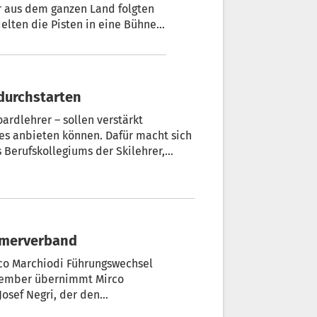
 aus dem ganzen Land folgten
elten die Pisten in eine Bühne
timmung. Professionell
huss der Handwerker im Sarntal
 durchstarten
ardlehrer – sollen verstärkt
res anbieten können. Dafür macht sich
 Berufskollegiums der Skilehrer,
hmerverband
co Marchiodi Führungswechsel
vember übernimmt Mirco
Josef Negri, der den
h 40 Dienstjahren in den