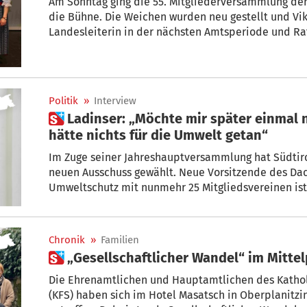
Am Sonntag ging die 55. Mitgliederversammlung der
die Bühne. Die Weichen wurden neu gestellt und Vik
Landesleiterin in der nächsten Amtsperiode und Ra
im Amt.
Politik
»
Interview
 Ladinser: „Möchte mir später einmal nicht nachsagen lassen, ich
hätte nichts für die Umwelt getan“
Im Zuge seiner Jahreshauptversammlung hat Südtir
neuen Ausschuss gewählt. Neue Vorsitzende des Da
Umweltschutz mit nunmehr 25 Mitgliedsvereinen ist 
Ladinser.
Chronik
»
Familien
 „Gesellschaftlicher Wandel“ im Mitte
Die Ehrenamtlichen und Hauptamtlichen des Kathol
(KFS) haben sich im Hotel Masatsch in Oberplanitzin