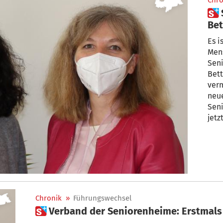
Chro
 Seniorenheime: „Werden
Bet
Es i
Mens
Sen
Bett
verm
neu
Sen
jetz
Chronik
»
Führungswechsel
 Verband der Seniorenheime: Erstmals