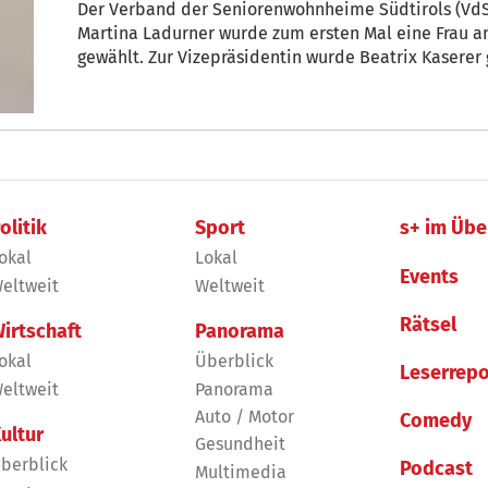
Der Verband der Seniorenwohnheime Südtirols (VdS)
Martina Ladurner wurde zum ersten Mal eine Frau a
gewählt. Zur Vizepräsidentin wurde Beatrix Kaserer 
olitik
Sport
s+ im Übe
okal
Lokal
Events
eltweit
Weltweit
Rätsel
irtschaft
Panorama
okal
Überblick
Leserrepo
eltweit
Panorama
Auto / Motor
Comedy
ultur
Gesundheit
berblick
Podcast
Multimedia