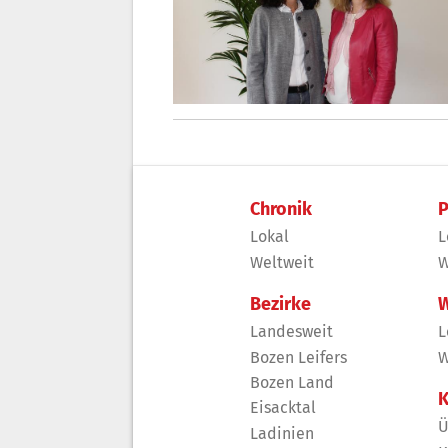
Chronik
P
Lokal
L
Weltweit
W
Bezirke
W
Landesweit
L
Bozen Leifers
W
Bozen Land
K
Eisacktal
Ü
Ladinien