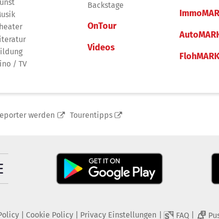
unst
Backstage
ImmoMAR
usik
OnTour
heater
AutoMAR
iteratur
Videos
ildung
FlohMAR
ino / TV
reporter werden
Tourentipps
Policy
|
Cookie Policy
|
Privacy Einstellungen
|
|
FAQ
Pu
2