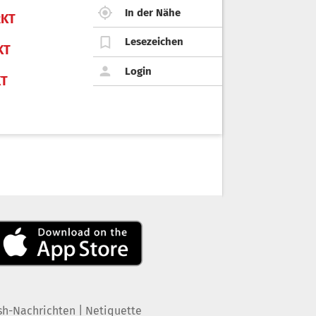
In der Nähe
KT
Lesezeichen
KT
Login
KT
|
sh-Nachrichten
Netiquette