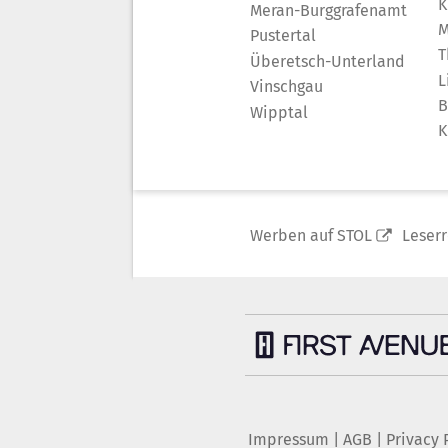
K
Meran-Burggrafenamt
M
Pustertal
T
Überetsch-Unterland
L
Vinschgau
B
Wipptal
K
Werben auf STOL
Leser
Impressum
|
AGB
|
Privacy 