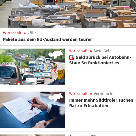
Wirtschaft
»
Zölle
Pakete aus dem EU-Ausland werden teurer
Wirtschaft
»
Mein Geld
 Geld zurück bei Autobahn-
Stau: So funktioniert es
Wirtschaft
»
Verbraucher
Immer mehr Südtiroler suchen
Rat zu Erbschaften