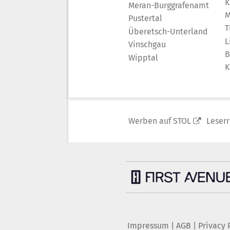
K
Meran-Burggrafenamt
M
Pustertal
T
Überetsch-Unterland
L
Vinschgau
B
Wipptal
K
Werben auf STOL
Leser
Impressum
|
AGB
|
Privacy 