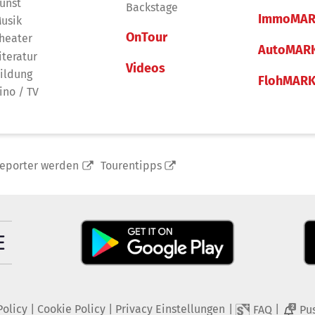
unst
Backstage
ImmoMAR
usik
OnTour
heater
AutoMAR
iteratur
Videos
ildung
FlohMAR
ino / TV
reporter werden
Tourentipps
Policy
|
Cookie Policy
|
Privacy Einstellungen
|
|
FAQ
Pu
2