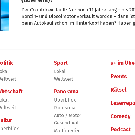
Der Countdown läuft: Nur noch 11 Jahre lang – bis 203
Benzin- und Dieselmotor verkauft werden – dann ist
beim Autokauf schon im Hinterkopf haben? Haben g
Schrottwert? Und werden E-Autos endlich erschwingl
Autojournalisten und Blogger Michele De Luca befra
olitik
Sport
s+ im Übe
okal
Lokal
Events
eltweit
Weltweit
Rätsel
irtschaft
Panorama
okal
Überblick
Leserrepo
eltweit
Panorama
Auto / Motor
Comedy
ultur
Gesundheit
berblick
Podcast
Multimedia