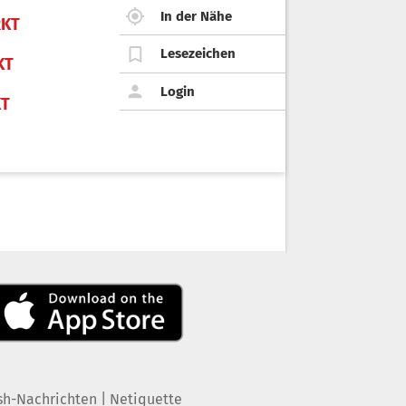
In der Nähe
KT
Lesezeichen
KT
Login
KT
|
sh-Nachrichten
Netiquette