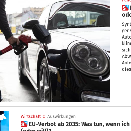
Pan
 E-Fuels – saubere Energie
ode
Synt
gena
Auto
klim
sich
Abwä
Antw
dies
Wirtschaft
»
Auswirkungen
 EU-Verbot ab 2035: Was tun, wenn ich jetzt Auto wechseln muss
(oder will)?