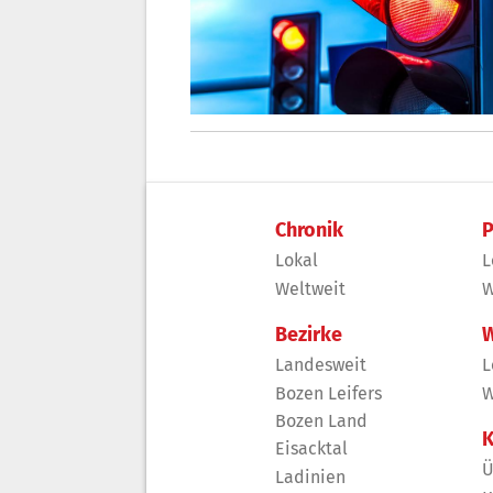
Chronik
P
Lokal
L
Weltweit
W
Bezirke
W
Landesweit
L
Bozen Leifers
W
Bozen Land
K
Eisacktal
Ü
Ladinien