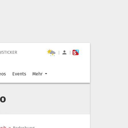
WSTICKER
|
|
eos
Events
Mehr
co