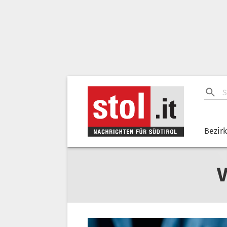
Bezir
V