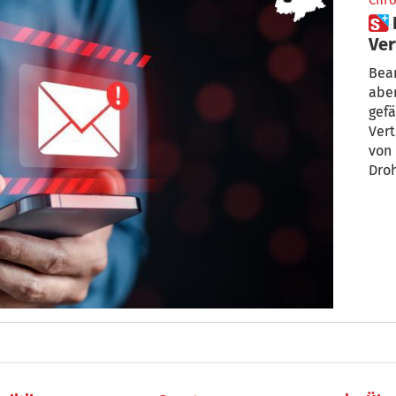
Chro
 Drohungen: Öffentliche
Ver
Süd
Bea
aber
gefährlich: I
Vert
von 
Dro