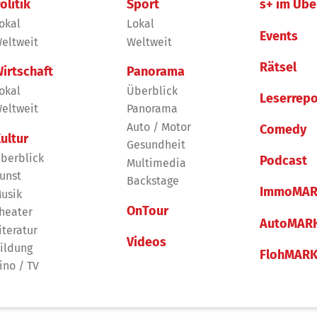
olitik
Sport
s+ im Übe
okal
Lokal
Events
eltweit
Weltweit
Rätsel
irtschaft
Panorama
okal
Überblick
Leserrepo
eltweit
Panorama
Auto / Motor
Comedy
ultur
Gesundheit
berblick
Podcast
Multimedia
unst
Backstage
ImmoMAR
usik
OnTour
heater
AutoMAR
iteratur
Videos
ildung
FlohMAR
ino / TV