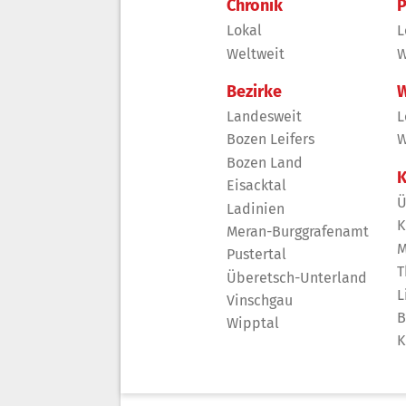
Chronik
P
Lokal
L
Weltweit
W
Bezirke
W
Landesweit
L
Bozen Leifers
W
Bozen Land
K
Eisacktal
Ü
Ladinien
K
Meran-Burggrafenamt
M
Pustertal
T
Überetsch-Unterland
L
Vinschgau
B
Wipptal
K