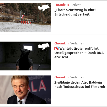
Chronik
»
Gericht
„Tirol“-Schriftzug in Vintl:
Entscheidung vertagt
Chronik
»
Verfahren
 Wahlsüdtiroler entführt:
Urteil gesprochen – Dank DNA
erwischt
Chronik
»
Verfahren
Zivilklage gegen Alec Baldwin
nach Todesschuss bei Filmdreh