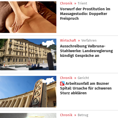
Chronik
»
Trient
Vorwurf der Prostitution im
Massagestudio: Doppelter
Freispruch
Wirtschaft
»
Verfahren
Ausschreibung Valbruna-
Stahlwerke: Landesregierung
kündigt Gespräche an
Chronik
»
Gericht
 Arbeitsunfall am Bozner
Spital: Ursache für schweren
Sturz abklären
Chronik
»
Betrug