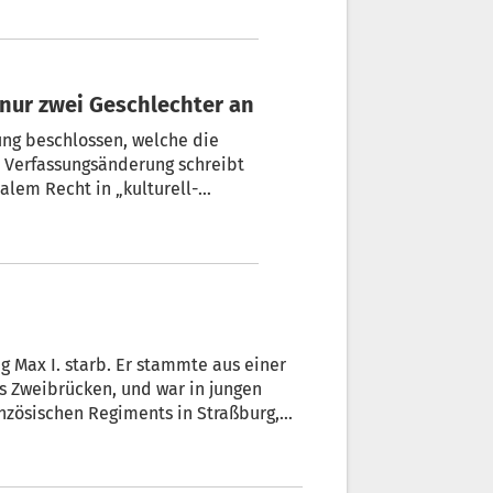
en sind“, heißt es künftig im
nur zwei Geschlechter an
ung beschlossen, welche die
e Verfassungsänderung schreibt
alem Recht in „kulturell-
rkennt nur zwei Geschlechter an,
en sind“, heißt es künftig im
s Zweibrücken, und war in jungen
zösischen Regiments in Straßburg,
loyal zu Paris stand.