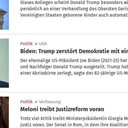
Dieses Anliegen scheint Donald Trump besonders wic
persönlich an einer Verhandlung des Obersten Geric
Vereinigten Staaten geborene Kinder auch automat
offiziellen Terminplan zufolge wollte Trump um 10 U
Politik
»
USA
Biden: Trump zer
Der ehemalige US-Präsident Joe Biden (2021-25) hat
und Nachfolger Donald Trump ausgeteilt. Trump ha
einer Abrissbirne zerlegt, sagte der 82-Jährige US-
Trumps Bauarbeiten für einen neuen Ballsaal im We
Verfassung, den Rechtsstaat und unsere Demokratie
Politik
»
Verfassung
Meloni treibt Justizreform voran
Trotz viel Kritik treibt Ministerpräsidentin Giorgia
Justiz voran. Der Senat in Rom, in dem ihre Koalitio