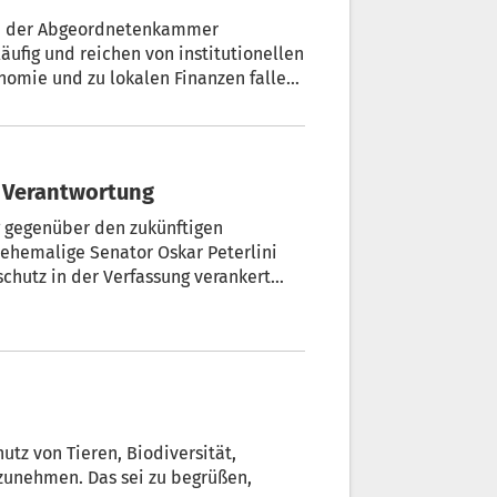
agen der Abgeordnetenkammer
äufig und reichen von institutionellen
nomie und zu lokalen Finanzen fallen
atelli d'Italia darin sitzt Alessandro
r Verantwortung
g gegenüber den zukünftigen
ehemalige Senator Oskar Peterlini
chutz in der Verfassung verankert
 hat der Senat in erster Lesung
utz von Tieren, Biodiversität,
zunehmen. Das sei zu begrüßen,