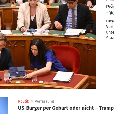
Polit
Prä
- V
Ung
Verf
unt
Staa
Politik
»
Verfassung
US-Bürger per Geburt oder nicht – Trump