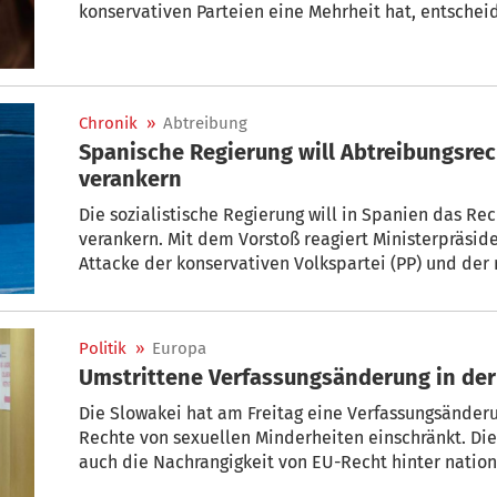
konservativen Parteien eine Mehrheit hat, entschei
grundlegende Reform. Die Abgeordnetenkammer hat
Verfassung geändert werden muss, bereits verabschi
darüber wahrscheinlich eine Volksabstimmung gebe
Reform in Kraft treten.
Chronik
»
Abtreibung
Spanische Regierung will Abtreibungsrec
verankern
Die sozialistische Regierung will in Spanien das Re
verankern. Mit dem Vorstoß reagiert Ministerpräsid
Attacke der konservativen Volkspartei (PP) und der
Sozialisten liberalisierte Abtreibungsrecht in Spani
Politik
»
Europa
Umstrittene Verfassungsänderung in der
Die Slowakei hat am Freitag eine Verfassungsänder
Rechte von sexuellen Minderheiten einschränkt. Di
auch die Nachrangigkeit von EU-Recht hinter nation
ethischen Fragen“ fest. „Die Slowakische Republik e