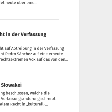
det heute über eine
 das Vorhaben, für das die
edet. Im nächsten Jahr wird es
n. Erst danach könnte die
ht in der Verfassung
cht auf Abtreibung in der Verfassung
ent Pedro Sánchez auf eine erneute
 rechtsextremen Vox auf das von den
en.
 Slowakei
ung beschlossen, welche die
e Verfassungsänderung schreibt
alem Recht in „kulturell-
rkennt nur zwei Geschlechter an,