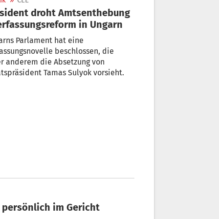
ik
»
CEE
sident droht Amtsenthebung
erfassungsreform in Ungarn
arns Parlament hat eine
assungsnovelle beschlossen, die
er anderem die Absetzung von
tspräsident Tamas Sulyok vorsieht.
 persönlich im Gericht