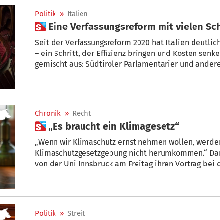
Politik
»
Italien
 Eine Verfassungsreform mit vielen S
Seit der Verfassungsreform 2020 hat Italien deutl
– ein Schritt, der Effizienz bringen und Kosten senken
gemischt aus: Südtiroler Parlamentarier und ande
Schwächen und organisatorische Engpässe.
Chronik
»
Recht
 „Es braucht ein Klimagesetz“
„Wenn wir Klimaschutz ernst nehmen wollen, werde
Klimaschutzgesetzgebung nicht herumkommen.“ Dami
von der Uni Innsbruck am Freitag ihren Vortrag bei der Kli
die italienische Verfassung und internationales Re
Klimaschutz einzuklagen, aber zu viele rechtliche F
Politik
»
Streit