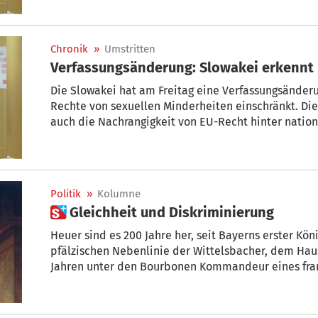
nämlich männlich und weiblich, die biologisch gegeb
Grundgesetz des EU-Mitgliedstaats.
Chronik
»
Umstritten
Verfassungsänderung: Slowakei erkennt 
Die Slowakei hat am Freitag eine Verfassungsänder
Rechte von sexuellen Minderheiten einschränkt. Di
auch die Nachrangigkeit von EU-Recht hinter nation
ethischen Fragen“ fest. „Die Slowakische Republik e
nämlich männlich und weiblich, die biologisch gegeb
Grundgesetz des EU-Mitgliedstaats.
Politik
»
Kolumne
 Gleichheit und Diskriminierung
Heuer sind es 200 Jahre her, seit Bayerns erster König Max I. starb. Er stammte aus einer
pfälzischen Nebenlinie der Wittelsbacher, dem Hau
Jahren unter den Bourbonen Kommandeur eines fran
das selbstverständlich Deutsch sprach und dennoch 