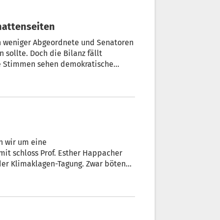
chattenseiten
ich weniger Abgeordnete und Senatoren
 sollte. Doch die Bilanz fällt
re Stimmen sehen demokratische
n wir um eine
t schloss Prof. Esther Happacher
maklagen-Tagung. Zwar böten
cht viele Ansatzpunkte, um
ragen seien noch ungeklärt.