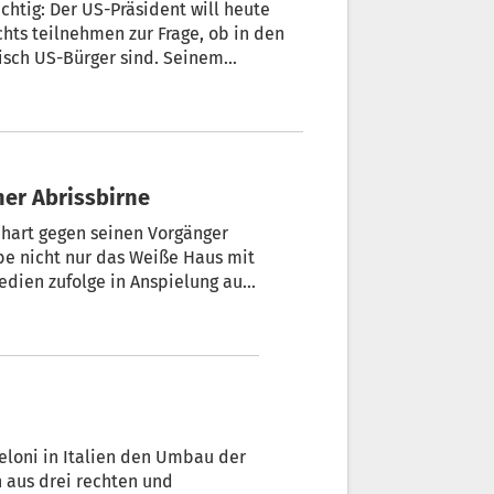
htig: Der US-Präsident will heute
hts teilnehmen zur Frage, ob in den
isch US-Bürger sind. Seinem
hr (16 Uhr MESZ) zu der Anhörung.
stört Demokratie mit einer Abrissbirne
 hart gegen seinen Vorgänger
be nicht nur das Weiße Haus mit
Medien zufolge in Anspielung auf
ißen Haus, „sondern auch die
“.
 Meloni in Italien den Umbau der
n aus drei rechten und