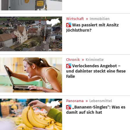
Wirtschaft
»
Immobilien
 Was passiert mit Ansitz
Jöchlsthurn?
Chronik
»
Kriminelle
 Verlockendes Angebot –
und dahinter steckt eine fiese
Falle
Panorama
»
Lebensmittel
 „Bananen-Singles“: Was es
damit auf sich hat