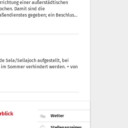
rrichtung einer außerstädtischen
ochen. Damit sind die
aßendienstes gegeben; ein Beschluss
t erforderlich. Aber: Es gibt noch
ajoch aufgestellt, bei
en im Sommer verhindert werden. + von
rblick
Wetter
Stellenanzeigen