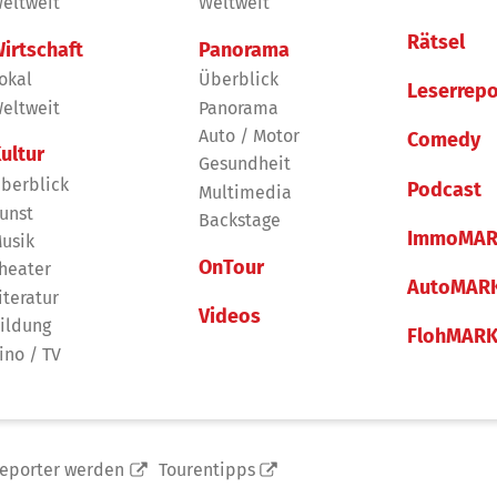
eltweit
Weltweit
Rätsel
irtschaft
Panorama
okal
Überblick
Leserrepo
eltweit
Panorama
Auto / Motor
Comedy
ultur
Gesundheit
berblick
Podcast
Multimedia
unst
Backstage
ImmoMAR
usik
OnTour
heater
AutoMAR
iteratur
Videos
ildung
FlohMAR
ino / TV
reporter werden
Tourentipps