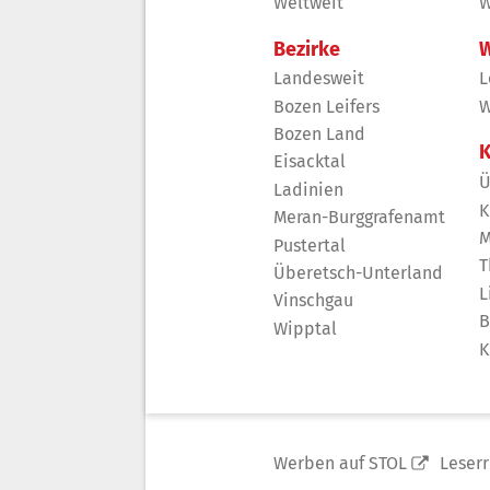
Weltweit
W
Bezirke
W
Landesweit
L
Bozen Leifers
W
Bozen Land
K
Eisacktal
Ü
Ladinien
K
Meran-Burggrafenamt
M
Pustertal
T
Überetsch-Unterland
L
Vinschgau
B
Wipptal
K
Werben auf STOL
Leser