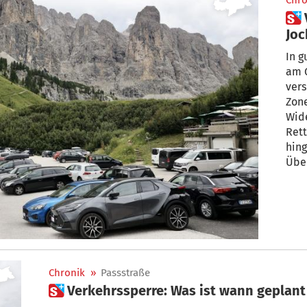
Chro
 Verkehrsberuhigtes Grödner
Joc
Wi
In g
am G
vers
Zone
Wide
Rett
hing
Übe
Chronik
»
Passstraße
 Verkehrssperre: Was ist wann geplan