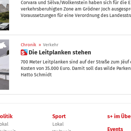
Corvara und Sëlva/Wolkenstein haben sich für die E
verkehrsberuhigten Zone am Grödner Joch ausgespr
Voraussetzungen für eine Verordnung des Landesstr
der Landesregierung ist – wie bisher vermutet – nich
viele Fragen.
Chronik
»
Verkehr
 Die Leitplanken stehen
700 Meter Leitplanken sind auf der Straße zum Jëuf de Sela/Sell
Kosten von 35.000 Euro. Damit soll das wilde Park
Hatto Schmidt
olitik
Sport
s+ im Übe
okal
Lokal
Events