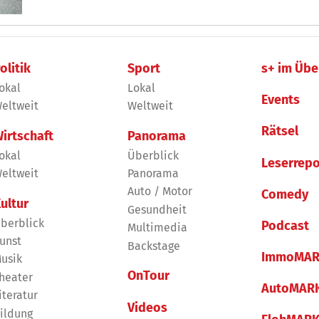
olitik
Sport
s+ im Übe
okal
Lokal
Events
eltweit
Weltweit
Rätsel
irtschaft
Panorama
okal
Überblick
Leserrepo
eltweit
Panorama
Auto / Motor
Comedy
ultur
Gesundheit
berblick
Podcast
Multimedia
unst
Backstage
ImmoMAR
usik
OnTour
heater
AutoMAR
iteratur
Videos
ildung