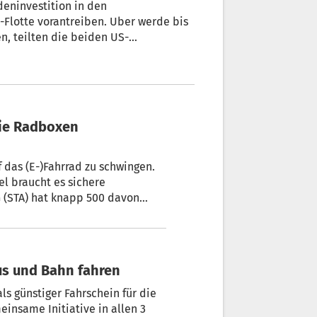
deninvestition in den
-Flotte vorantreiben. Uber werde bis
ren, teilten die beiden US-
f das (E-)Fahrrad zu schwingen.
t es sichere
app 500 davon
us und Bahn fahren
ls günstiger Fahrschein für die
einsame Initiative in allen 3