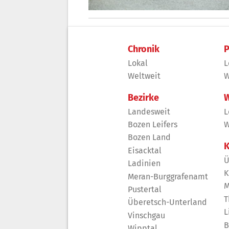
Chronik
P
Lokal
L
Weltweit
W
Bezirke
W
Landesweit
L
Bozen Leifers
W
Bozen Land
K
Eisacktal
Ü
Ladinien
K
Meran-Burggrafenamt
M
Pustertal
T
Überetsch-Unterland
L
Vinschgau
B
Wipptal