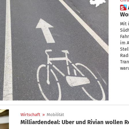
Chro
 Aufs „Radl“ statt ins Auto:
Wor
noc
Mit 
Südti
Fahr
im A
Stel
Radm
Tran
war
Wirtschaft
»
Mobilität
Milliardendeal: Uber und Rivian wollen 