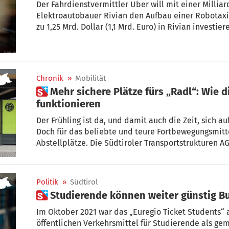
Der Fahrdienstvermittler Uber will mit einer Milliar
Elektroautobauer Rivian den Aufbau einer Robotaxi
zu 1,25 Mrd. Dollar (1,1 Mrd. Euro) in Rivian investie
Unternehmen am Donnerstag mit.
Chronik
»
Mobilität
 Mehr sichere Plätze fürs „Radl“: Wie die Radboxen
funktionieren
Der Frühling ist da, und damit auch die Zeit, sich au
Doch für das beliebte und teure Fortbewegungsmittel brauch
Abstellplätze. Die Südtiroler Transportstrukturen AG (STA) hat kn
geschaffen und noch viel vor. „Für uns haben die Einheimischen Priorität“, sagt
Projektleiter Alessandro Xausa.
Politik
»
Südtirol
 Studierende können weiter günstig B
Im Oktober 2021 war das „Euregio Ticket Students“ a
öffentlichen Verkehrsmittel für Studierende als gem