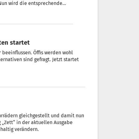
 Nun wird die entsprechende
er Länder Südtirol, Nordtirol
ten startet
 beeinflussen. Öffis werden wohl
rnativen sind gefragt. Jetzt startet
Fahrrädern gleichgestellt und damit nun
g „Zett“ in der aktuellen Ausgabe
haltig verändern.