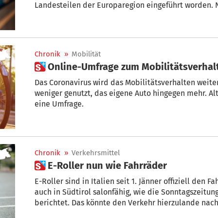
Landesteilen der Europaregion eingeführt worden.
Vereinbarung für das gemeinsame Studententicket d
und Trentino verlängert.
Chronik
»
Mobilität
 Online-Umfrage zum Mobilitätsverhal
Das Coronavirus wird das Mobilitätsverhalten weiter
weniger genutzt, das eigene Auto hingegen mehr. Alte
eine Umfrage.
Chronik
»
Verkehrsmittel
 E-Roller nun wie Fahrräder
E-Roller sind in Italien seit 1. Jänner offiziell den 
auch in Südtirol salonfähig, wie die Sonntagszeitun
berichtet. Das könnte den Verkehr hierzulande nach