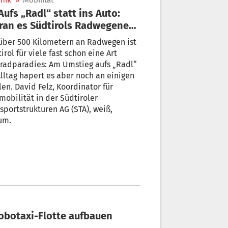
nik
»
Mobilität
an es Südtirols Radwegenetz
h fehlt
über 500 Kilometern an Radwegen ist
rol für viele fast schon eine Art
radparadies: Am Umstieg aufs „Radl“
lltag hapert es aber noch an einigen
len. David Felz, Koordinator für
obilität in der Südtiroler
sportstrukturen AG (STA), weiß,
um.
Robotaxi-Flotte aufbauen