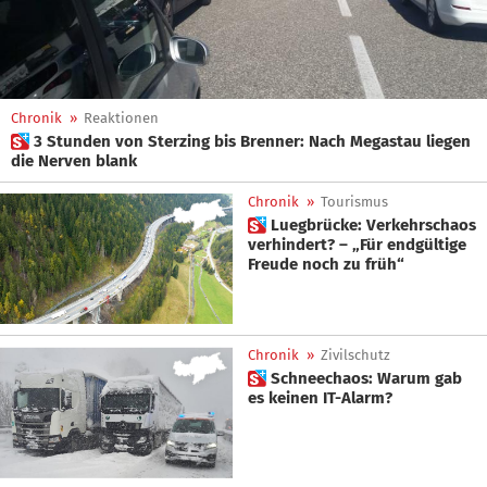
Chronik
»
Reaktionen
 3 Stunden von Sterzing bis Brenner: Nach Megastau liegen
die Nerven blank
Chronik
»
Tourismus
 Luegbrücke: Verkehrschaos
verhindert? – „Für endgültige
Freude noch zu früh“
Chronik
»
Zivilschutz
 Schneechaos: Warum gab
es keinen IT-Alarm?