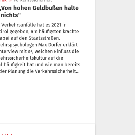
nik
»
Verkehrssicherheit
 nichts“
 Verkehrsunfälle hat es 2021 in
irol gegeben, am häufigsten krachte
abei auf den Staatsstraßen.
ehrspsychologen Max Dorfer erklärt
nterview mit s+, welchen Einfluss die
ehrssicherheitskultur auf die
llhäufigkeit hat und wie man bereits
der Planung die Verkehrssicherheit
Südtirols Straßen erhöhen kann.