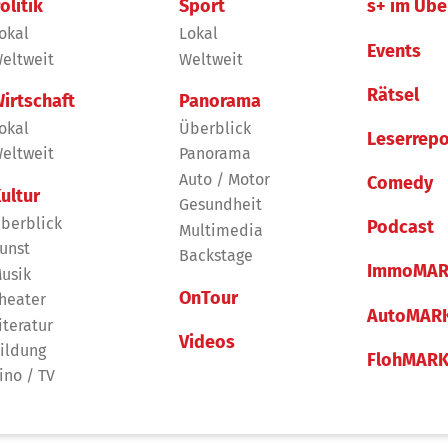
olitik
Sport
s+ im Übe
okal
Lokal
Events
eltweit
Weltweit
Rätsel
irtschaft
Panorama
okal
Überblick
Leserrepo
eltweit
Panorama
Auto / Motor
Comedy
ultur
Gesundheit
berblick
Podcast
Multimedia
unst
Backstage
ImmoMAR
usik
OnTour
heater
AutoMAR
iteratur
Videos
ildung
FlohMAR
ino / TV