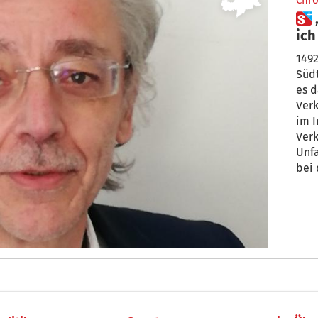
Chro
 „Von hohen Geldbußen halte
ich
1492
Südt
es d
Verk
im I
Verk
Unfa
bei 
auf 