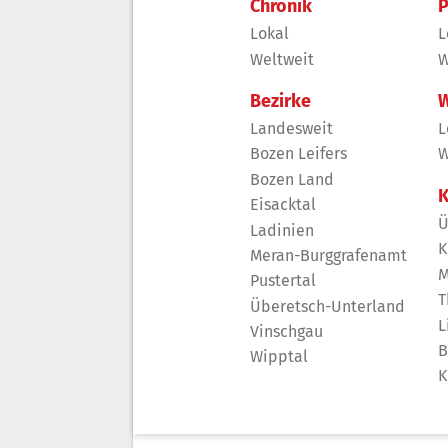
Chronik
P
Lokal
L
Weltweit
W
Bezirke
W
Landesweit
L
Bozen Leifers
W
Bozen Land
K
Eisacktal
Ü
Ladinien
K
Meran-Burggrafenamt
M
Pustertal
T
Überetsch-Unterland
L
Vinschgau
B
Wipptal
K