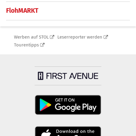
FlohMARKT
Werben auf STOL
Leserreporter werden
Tourentipps