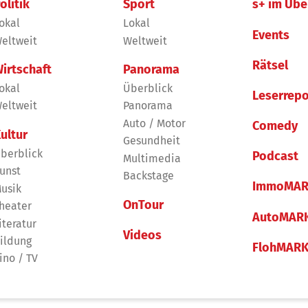
olitik
Sport
s+ im Übe
okal
Lokal
Events
eltweit
Weltweit
Rätsel
irtschaft
Panorama
okal
Überblick
Leserrepo
eltweit
Panorama
Auto / Motor
Comedy
ultur
Gesundheit
berblick
Podcast
Multimedia
unst
Backstage
ImmoMAR
usik
OnTour
heater
AutoMAR
iteratur
Videos
ildung
FlohMAR
ino / TV