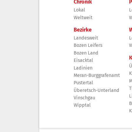
Chronik
P
Lokal
L
Weltweit
W
Bezirke
W
Landesweit
L
Bozen Leifers
W
Bozen Land
K
Eisacktal
Ü
Ladinien
K
Meran-Burggrafenamt
M
Pustertal
T
Überetsch-Unterland
L
Vinschgau
B
Wipptal
K