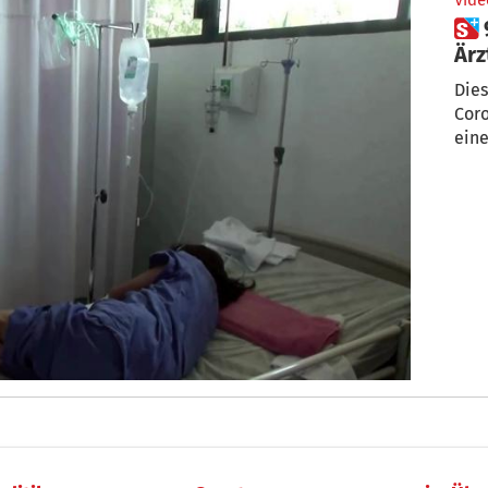
Vide
 9 Wochen Covid-19: Erkrankte
Ärz
Dies
Coro
eine