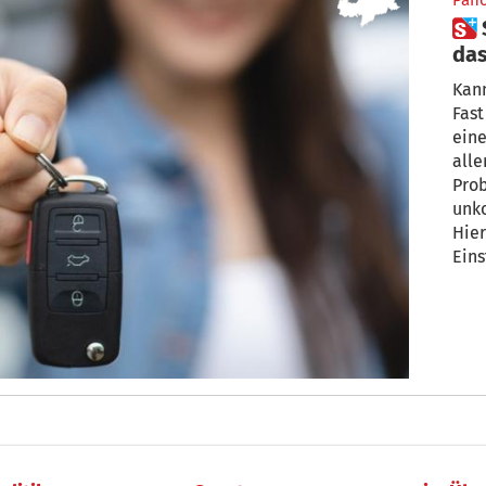
Pan
 Schnell mal von jemandem
das
be
Kann
Fast
eine
alle
Prob
unko
Hier
Eins
Geli