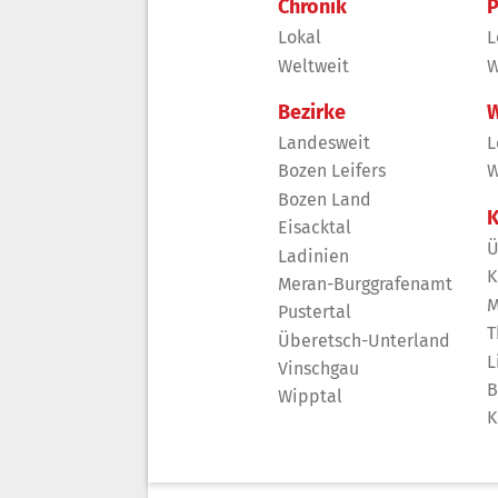
Chronik
P
Lokal
L
Weltweit
W
Bezirke
W
Landesweit
L
Bozen Leifers
W
Bozen Land
K
Eisacktal
Ü
Ladinien
K
Meran-Burggrafenamt
M
Pustertal
T
Überetsch-Unterland
L
Vinschgau
B
Wipptal
K