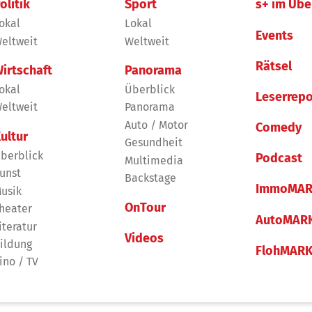
olitik
Sport
s+ im Übe
okal
Lokal
Events
eltweit
Weltweit
Rätsel
irtschaft
Panorama
okal
Überblick
Leserrepo
eltweit
Panorama
Auto / Motor
Comedy
ultur
Gesundheit
berblick
Podcast
Multimedia
unst
Backstage
ImmoMAR
usik
OnTour
heater
AutoMAR
iteratur
Videos
ildung
FlohMAR
ino / TV