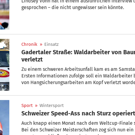
Lindsey Vonn hat in einem ausführlichen Interview ü
gesprochen – die nicht ungewisser sein könnte.
Chronik
»
Einsatz
Gadertaler Straße: Waldarbeiter von Bau
verletzt
Zu einem schweren Arbeitsunfall kam es am Samstag
Ersten Informationen zufolge soll ein Waldarbeite
von Hangsicherungsarbeiten am Kopf verletzt worde
Notarzthubschrauber Pelikan 2 ins Krankenhaus geb
Sport
»
Wintersport
Schweizer Speed-Ass nach Sturz operier
Auch knapp einen Monat nach dem Weltcup-Finale si
Bei den Schweizer Meisterschaften zog sich nun ein