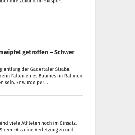
ber ihre Zukunft im Skisport
mwipfel getroffen – Schwer
 entlang der Gadertaler Straße.
r beim Fällen eines Baumes im Rahmen
n sein. Er wurde per
racht.
t
nd viele Athleten noch im Einsatz.
 Speed-Ass eine Verletzung zu und