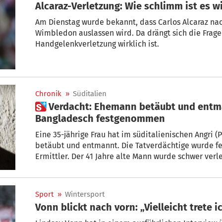
Alcaraz-Verletzung: Wie schlimm ist es wi
Am Dienstag wurde bekannt, dass Carlos Alcaraz n
Wimbledon auslassen wird. Da drängt sich die Frage 
Handgelenkverletzung wirklich ist.
Chronik
»
Süditalien
 Verdacht: Ehemann betäubt und entmannt – 35-Jährige aus dem
Bangladesch festgenommen
Eine 35-jährige Frau hat im süditalienischen Angri 
betäubt und entmannt. Die Tatverdächtige wurde f
Ermittler. Der 41 Jahre alte Mann wurde schwer verle
mögliches Tatmotiv gilt ein Streit über die Lebenss
Sport
»
Wintersport
Vonn blickt nach vorn: „Vielleicht trete i