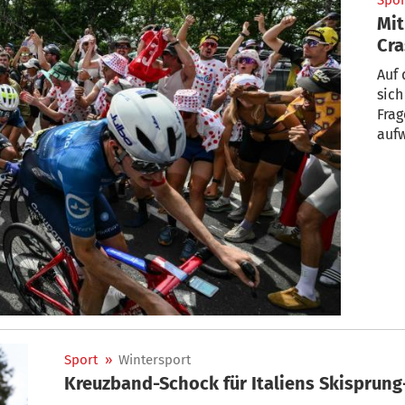
Spor
Mit
Cra
Auf 
sich
Frag
aufw
Sport
»
Wintersport
Kreuzband-Schock für Italiens Skisprung