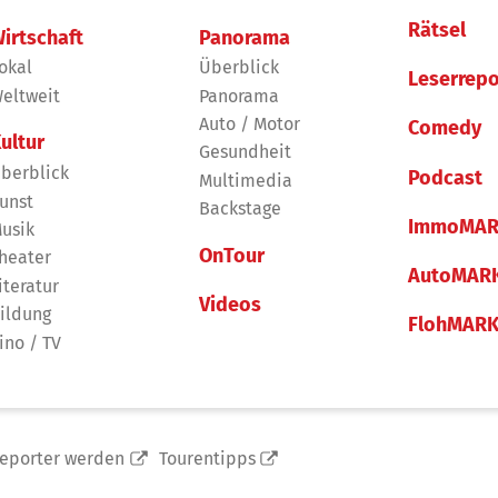
Rätsel
irtschaft
Panorama
okal
Überblick
Leserrepo
eltweit
Panorama
Auto / Motor
Comedy
ultur
Gesundheit
berblick
Podcast
Multimedia
unst
Backstage
ImmoMAR
usik
OnTour
heater
AutoMAR
iteratur
Videos
ildung
FlohMAR
ino / TV
reporter werden
Tourentipps