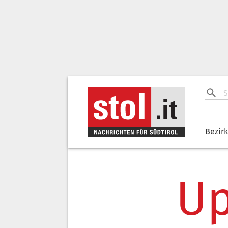
Bezir
Up