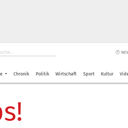
🕙 NE
ke
Chronik
Politik
Wirtschaft
Sport
Kultur
Vid
s!