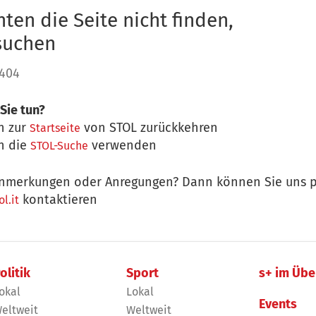
ten die Seite nicht finden,
 suchen
 404
Sie tun?
n zur
von STOL zurückkehren
Startseite
n die
verwenden
STOL-Suche
nmerkungen oder Anregungen? Dann können Sie uns p
kontaktieren
l.it
olitik
Sport
s+ im Übe
okal
Lokal
Events
eltweit
Weltweit