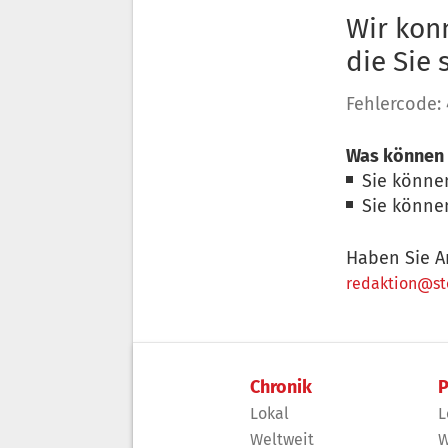
Wir konn
die Sie
Fehlercode:
Was können 
Sie könne
Sie könne
Haben Sie A
redaktion@sto
Chronik
P
Lokal
L
Weltweit
W