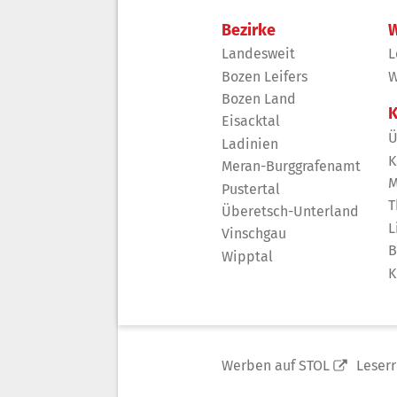
Bezirke
W
Landesweit
L
Bozen Leifers
W
Bozen Land
K
Eisacktal
Ü
Ladinien
K
Meran-Burggrafenamt
M
Pustertal
T
Überetsch-Unterland
L
Vinschgau
B
Wipptal
K
Werben auf STOL
Leser