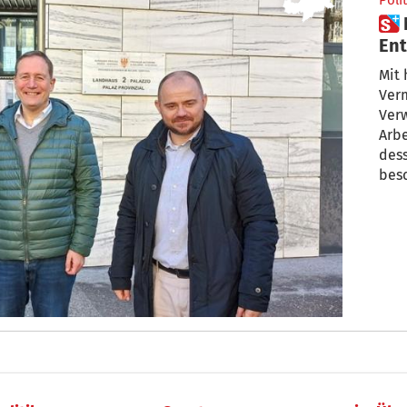
Polit
 Neues Amt für Verwaltung und
En
Mit 
Ver
Ver
Arbe
des
besc