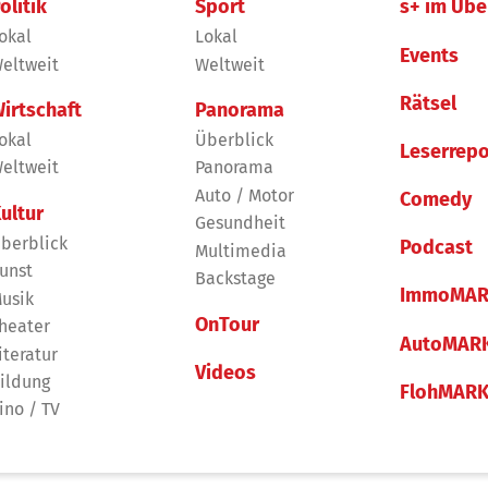
olitik
Sport
s+ im Übe
okal
Lokal
Events
eltweit
Weltweit
Rätsel
irtschaft
Panorama
okal
Überblick
Leserrepo
eltweit
Panorama
Auto / Motor
Comedy
ultur
Gesundheit
berblick
Podcast
Multimedia
unst
Backstage
ImmoMAR
usik
OnTour
heater
AutoMAR
iteratur
Videos
ildung
FlohMAR
ino / TV