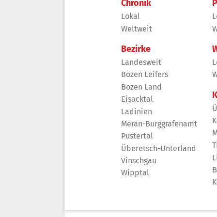
Chronik
P
Lokal
L
Weltweit
W
Bezirke
W
Landesweit
L
Bozen Leifers
W
Bozen Land
K
Eisacktal
Ü
Ladinien
K
Meran-Burggrafenamt
M
Pustertal
T
Überetsch-Unterland
L
Vinschgau
B
Wipptal
K