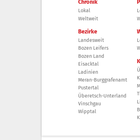
Chronik
P
Lokal
L
Weltweit
W
Bezirke
W
Landesweit
L
Bozen Leifers
W
Bozen Land
K
Eisacktal
Ü
Ladinien
K
Meran-Burggrafenamt
M
Pustertal
T
Überetsch-Unterland
L
Vinschgau
B
Wipptal
K