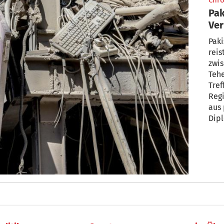
Chro
Pak
Ver
Paki
rei
zwi
Tehe
Tref
Reg
aus 
Dip
Deut