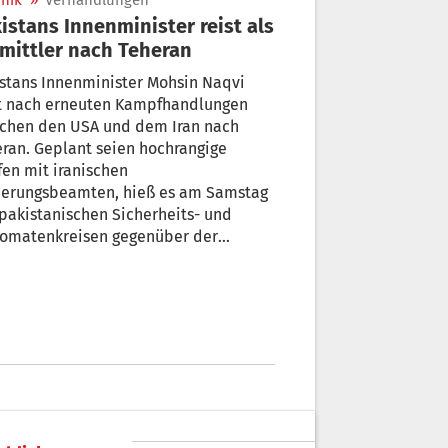
nik
»
Verhandlungen
istans Innenminister reist als
mittler nach Teheran
stans Innenminister Mohsin Naqvi
st nach erneuten Kampfhandlungen
schen den USA und dem Iran nach
ran. Geplant seien hochrangige
fen mit iranischen
ierungsbeamten, hieß es am Samstag
pakistanischen Sicherheits- und
lomatenkreisen gegenüber der
schen Presse-Agentur.