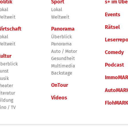
olitik
Sport
s+ im Übe
okal
Lokal
Events
eltweit
Weltweit
Rätsel
irtschaft
Panorama
okal
Überblick
Leserrepo
eltweit
Panorama
Auto / Motor
Comedy
ultur
Gesundheit
berblick
Podcast
Multimedia
unst
Backstage
ImmoMAR
usik
OnTour
heater
AutoMAR
iteratur
Videos
ildung
FlohMAR
ino / TV