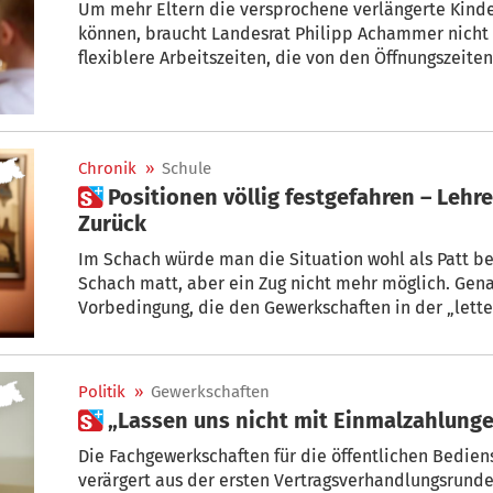
Um mehr Eltern die versprochene verlängerte Kinder
können, braucht Landesrat Philipp Achammer nicht nur mehr Personal. Er braucht auch
flexiblere Arbeitszeiten, die von den Öffnungszeite
Chronik
»
Schule
 Positionen völlig festgefahren – Lehrer: Kein Vor und kein
Zurück
Im Schach würde man die Situation wohl als Patt be
Schach matt, aber ein Zug nicht mehr möglich. Gena
Vorbedingung, die den Gewerkschaften in der „letter of intent“
der Vertragsverhandlungen gestellt wurde, der Fall z
„Wir können diese Absichtserklärung so nicht unterz
ASGB bis SGB/CISL. Landeshauptmann Arno Kompats
Politik
»
Gewerkschaften
„Dann ist es halt so.“
 „Lassen uns nicht mit Einmalzahlung
Die Fachgewerkschaften für die öffentlichen Bedien
verärgert aus der ersten Vertragsverhandlungsru