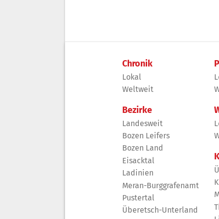
Chronik
P
Lokal
L
Weltweit
W
Bezirke
W
Landesweit
L
Bozen Leifers
W
Bozen Land
K
Eisacktal
Ü
Ladinien
K
Meran-Burggrafenamt
M
Pustertal
T
Überetsch-Unterland