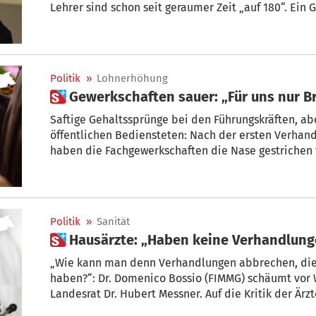
Lehrer sind schon seit geraumer Zeit „auf 180“. Ein
Tschenett.
Politik
»
Lohnerhöhung
 Gewerkschaften sauer: „Für uns nur 
Saftige Gehaltssprünge bei den Führungskräften, ab
öffentlichen Bediensteten: Nach der ersten Verhandlungsrunde zum BÜKV am Dienstag
haben die Fachgewerkschaften die Nase gestrichen v
nach.
Politik
»
Sanität
 Hausärzte: „Haben keine Verhandlu
„Wie kann man denn Verhandlungen abbrechen, die
haben?“: Dr. Domenico Bossio (FIMMG) schäumt vor
Landesrat Dr. Hubert Messner. Auf die Kritik der Är
fehlenden Vertragsverhandlungen hatte er geantwor