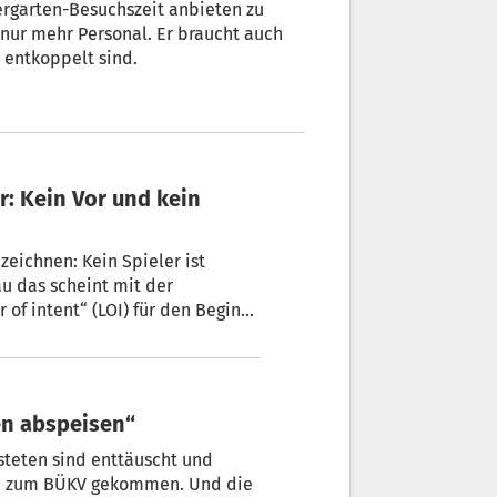
garten-Besuchszeit anbieten zu
n entkoppelt sind.
zeichnen: Kein Spieler ist
u das scheint mit der
 (LOI) für den Beginn
u sein: Ohne Ausflüge kein Geld.
eichnen“, heißt es unisono von
cher nimmt's zur Kenntnis:
en abspeisen“
steten sind enttäuscht und
nde zum BÜKV gekommen. Und die