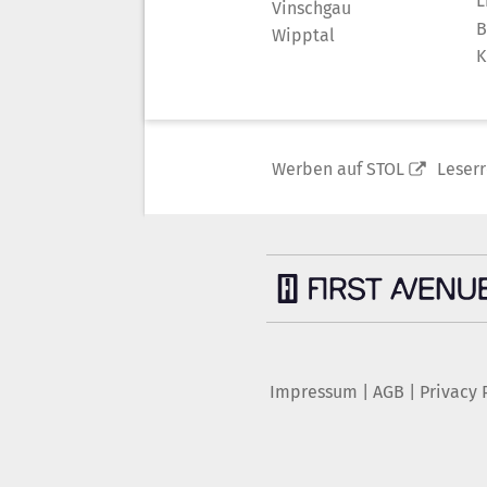
L
Vinschgau
B
Wipptal
K
Werben auf STOL
Leser
Impressum
|
AGB
|
Privacy 