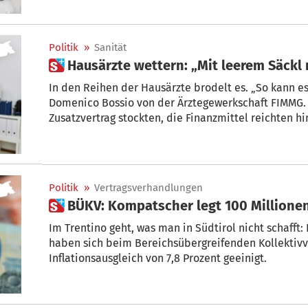
diese abgebrochen.
Politik
»
Sanität
 Hausärzte wettern: „Mit leerem Säckl
In den Reihen der Hausärzte brodelt es. „So kann es
Domenico Bossio von der Ärztegewerkschaft FIMMG.
Zusatzvertrag stockten, die Finanzmittel reichten h
werde, ohne die Gewerkschaften einzubeziehen: Das
Kritikpunkte, die das Blut der Ärzte in Wallung bringen. „Wir brauchen dringend ein
Treffen mit dem Landesrat“, fordert Dr. Bossio – und
Protestmaßnahmen an.
Politik
»
Vertragsverhandlungen
 BÜKV: Kompatscher legt 100 Millione
Im Trentino geht, was man in Südtirol nicht schafft:
haben sich beim Bereichsübergreifenden Kollektivv
Inflationsausgleich von 7,8 Prozent geeinigt.