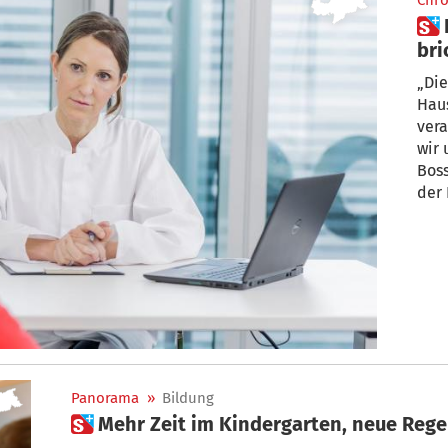
Chro
 Hausärzte-Gewerkschaft
bri
„Die
Haus
ver
wir 
Bos
der
Panorama
»
Bildung
 Mehr Zeit im Kindergarten, neue Rege