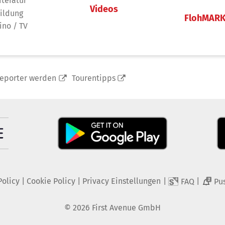
iteratur
Videos
ildung
FlohMAR
ino / TV
reporter werden
Tourentipps
Policy
|
Cookie Policy
|
Privacy Einstellungen
|
|
FAQ
Pu
2
©
2026
First Avenue GmbH