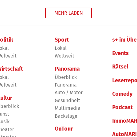
MEHR LADEN
olitik
Sport
s+ im Übe
okal
Lokal
Events
eltweit
Weltweit
Rätsel
irtschaft
Panorama
okal
Überblick
Leserrepo
eltweit
Panorama
Auto / Motor
Comedy
ultur
Gesundheit
berblick
Podcast
Multimedia
unst
Backstage
ImmoMAR
usik
OnTour
heater
AutoMAR