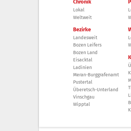
Chronik
P
Lokal
L
Weltweit
W
Bezirke
W
Landesweit
L
Bozen Leifers
W
Bozen Land
K
Eisacktal
Ü
Ladinien
K
Meran-Burggrafenamt
M
Pustertal
T
Überetsch-Unterland
L
Vinschgau
B
Wipptal
K