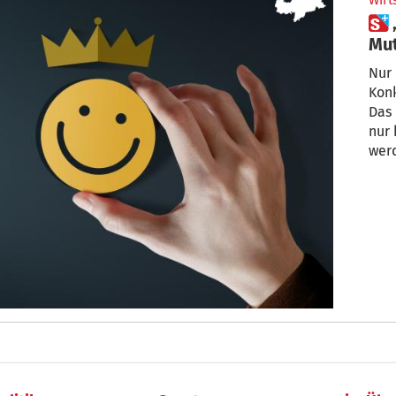
Wirt
 „Unternehmen müssen den
Mut
Nur U
Kon
Das
nur 
werd