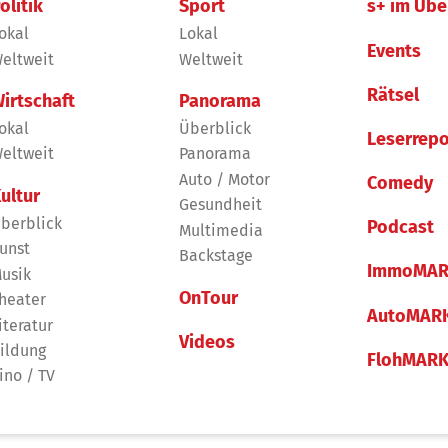
olitik
Sport
s+ im Übe
okal
Lokal
Events
eltweit
Weltweit
Rätsel
irtschaft
Panorama
okal
Überblick
Leserrepo
eltweit
Panorama
Auto / Motor
Comedy
ultur
Gesundheit
berblick
Podcast
Multimedia
unst
Backstage
ImmoMAR
usik
OnTour
heater
AutoMAR
iteratur
Videos
ildung
FlohMAR
ino / TV