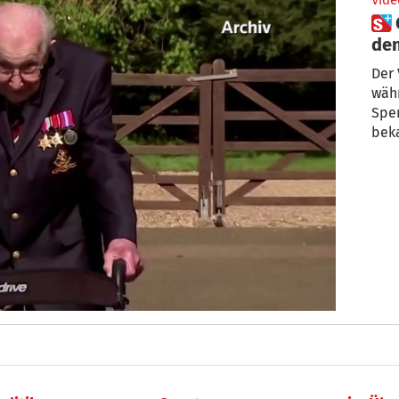
Vide
 Captain Tom Moore bekommt
den
Der 
währ
Spe
bek