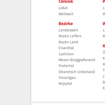
Chronik
P
Lokal
L
Weltweit
W
Bezirke
W
Landesweit
L
Bozen Leifers
W
Bozen Land
K
Eisacktal
Ü
Ladinien
K
Meran-Burggrafenamt
M
Pustertal
T
Überetsch-Unterland
L
Vinschgau
B
Wipptal
K