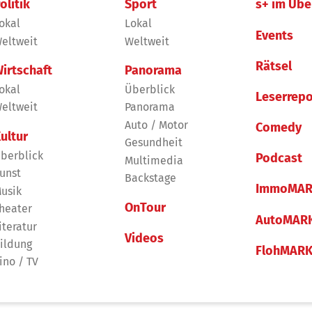
olitik
Sport
s+ im Übe
okal
Lokal
Events
eltweit
Weltweit
Rätsel
irtschaft
Panorama
okal
Überblick
Leserrepo
eltweit
Panorama
Auto / Motor
Comedy
ultur
Gesundheit
berblick
Podcast
Multimedia
unst
Backstage
ImmoMAR
usik
OnTour
heater
AutoMAR
iteratur
Videos
ildung
FlohMAR
ino / TV