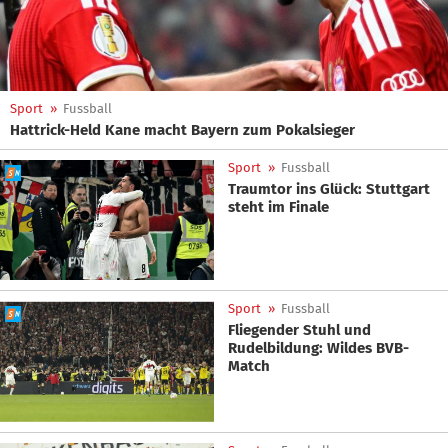
Sport
»
Fussball
Hattrick-Held Kane macht Bayern zum Pokalsieger
Sport
»
Fussball
Traumtor ins Glück: Stuttgart
steht im Finale
Sport
»
Fussball
Fliegender Stuhl und
Rudelbildung: Wildes BVB-
Match