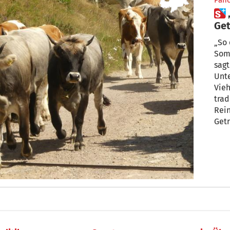
Pan
 „Viechschoadn“ auf der
Ge
„So 
Somme
sagt
Unte
Vieh
trad
Rein
Get
die