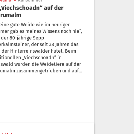
orama
»
Almsommer
trumalm
eine gute Weide wie im heurigen
r gab es meines Wissens noch nie“,
 der 80-jährige Sepp
rkalmsteiner, der seit 38 Jahren das
 der Hinterreinswalder hütet. Beim
itionellen „Viechschoadn“ in
swald wurden die Weidetiere auf der
rumalm zusammengetrieben und auf
 niedergelegenen Almen gebracht.