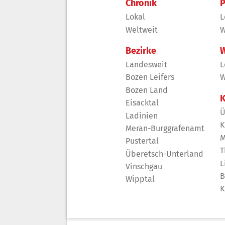
Chronik
P
Lokal
L
Weltweit
W
Bezirke
W
Landesweit
L
Bozen Leifers
W
Bozen Land
K
Eisacktal
Ü
Ladinien
K
Meran-Burggrafenamt
M
Pustertal
T
Überetsch-Unterland
L
Vinschgau
B
Wipptal
K