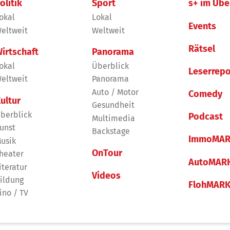
olitik
Sport
s+ im Übe
okal
Lokal
Events
eltweit
Weltweit
Rätsel
irtschaft
Panorama
okal
Überblick
Leserrepo
eltweit
Panorama
Auto / Motor
Comedy
ultur
Gesundheit
berblick
Podcast
Multimedia
unst
Backstage
ImmoMAR
usik
OnTour
heater
AutoMAR
iteratur
Videos
ildung
FlohMAR
ino / TV